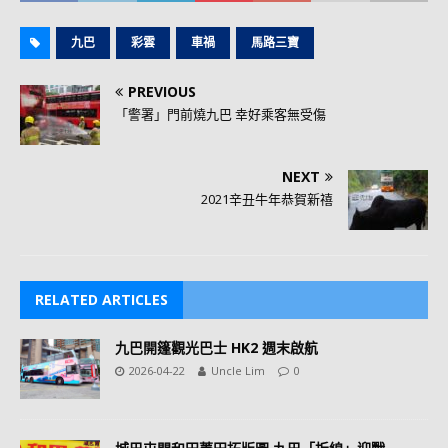
九巴
彩雲
車禍
馬路三寶
PREVIOUS
「警署」門前燒九巴 幸好乘客無受傷
NEXT
2021辛丑牛年恭賀新禧
RELATED ARTICLES
九巴開篷觀光巴士 HK2 週末啟航
2026-04-22
Uncle Lim
0