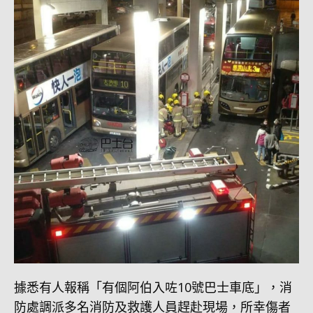
據悉有人報稱「有個阿伯入咗10號巴士車底」，消
防處調派多名消防及救護人員趕赴現場，所幸傷者