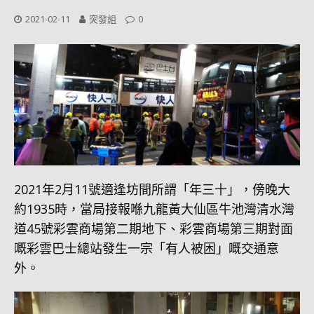
2021-02-11
突發組
0
2021年2月11號適逢坊間所謂「年三十」，傍晚大
約1935時，當局接報喺九龍黃大仙區牛池灣清水灣
道45號彩雲商場第二期地下、彩雲商場第三期對面
嘅彩雲巴士總站發生一宗「有人被困」嘅交通意
外。