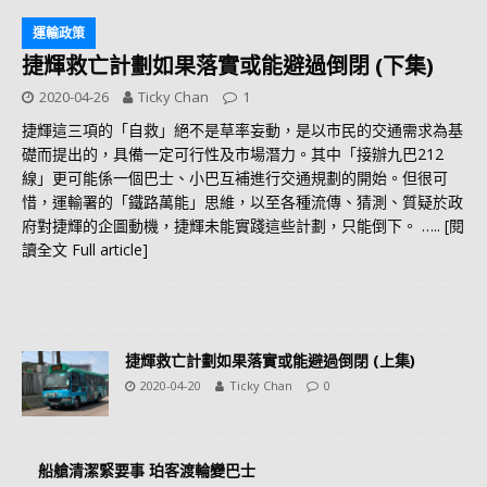
運輸政策
捷輝救亡計劃如果落實或能避過倒閉 (下集)
2020-04-26
Ticky Chan
1
捷輝這三項的「自救」絕不是草率妄動，是以市民的交通需求為基
礎而提出的，具備一定可行性及市場潛力。其中「接辦九巴212
線」更可能係一個巴士、小巴互補進行交通規劃的開始。但很可
惜，運輸署的「鐵路萬能」思維，以至各種流傳、猜測、質疑於政
府對捷輝的企圖動機，捷輝未能實踐這些計劃，只能倒下。
….. [閱
讀全文 Full article]
捷輝救亡計劃如果落實或能避過倒閉 (上集)
2020-04-20
Ticky Chan
0
船艙清潔緊要事 珀客渡輪變巴士