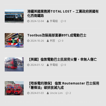
港鐵英國業務將TOTAL LOST – 工黨政府將國有
化西南鐵路
2024-12-04
外電組
0
Tootbus改裝兩部富豪B9TL成電動巴士
2024-10-26
判官
0
【英國】倫敦電動巴士民居旁火警，幸無人傷亡
2024-01-12
外電組
0
【唔係電的環保】 倫敦 Routemaster 巴士採用
「薯條油」碳排放減九成
2024-01-03
Uncle Lim
2