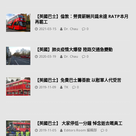
【英國巴士】倫敦：勞資薪酬共識未達 RATP本月
再罷工
2021-03-15
Dr. Chau
0
【英國】肺炎疫情大爆發 陸路交通急變動
2020-03-19
Dr. Chau
0
【英國巴士】免費巴士籌善款 以慰軍人代受苦
2019-11-09
TK
0
【英國巴士】 大家停低一分鐘 悼念逝去嘅員工
2019-11-05
Editors Room 編輯部
0