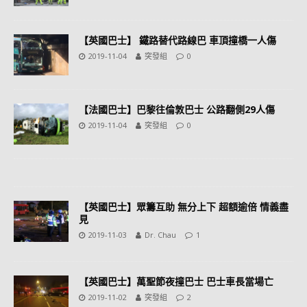
【英國巴士】 鐵路替代路線巴 車頂撞橋一人傷
2019-11-04
突發組
0
【法國巴士】巴黎往倫敦巴士 公路翻側29人傷
2019-11-04
突發組
0
【英國巴士】眾籌互助 無分上下 超額逾倍 情義盡
見
2019-11-03
Dr. Chau
1
【英國巴士】萬聖節夜撞巴士 巴士車長當場亡
2019-11-02
突發組
2