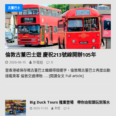
古董巴士
倫敦古董巴士遊 慶祝213號線開辦105年
2026-06-15
外電組
0
當香港被保存嘅古董巴士繼續得個擺字，倫敦嘅古董巴士再度出動
接載乘客 倫敦交通博物
….. [閱讀全文 Full article]
Big Duck Tours 隆重登場 帶你由街頭玩到落水
2025-11-05
判官
0