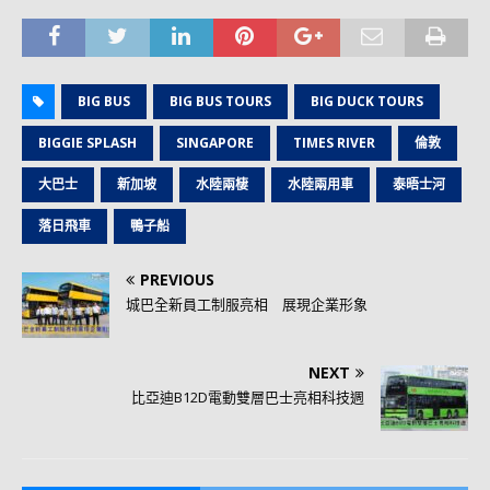
BIG BUS
BIG BUS TOURS
BIG DUCK TOURS
BIGGIE SPLASH
SINGAPORE
TIMES RIVER
倫敦
大巴士
新加坡
水陸兩棲
水陸兩用車
泰晤士河
落日飛車
鴨子船
PREVIOUS
城巴全新員工制服亮相 展現企業形象
NEXT
比亞迪B12D電動雙層巴士亮相科技週