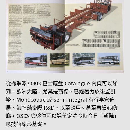
從擷取嘅 O303 巴士底盤 Catalogue 內頁可以睇
到，歐洲大陸，尤其是西德，已經著力於後置引
擎、Monocoque 或 semi-integral 有行李倉佈
局、氣墊懸掛嘅 R&D，以至應用。甚至再細心啲
睇，O303 底盤仲可以話奠定咗今時今日「斬陣」
嘅技術原形基礎。