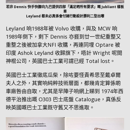
若非 Dennis 快手快腳向九巴提供四部「滿足晒所有要求」嘅 Jubliant 樣板
車
Leyland 都未必真係會付諸行動設計勝利二型出嚟
Leyland 响1988年被 Volvo 收購，與及 MCW 响
1989年倒下，剩下 Dennis 亦捱到廿一世紀重整又
重整之後被加拿大NFI 收購，再連同埋 Optare 被
印度 Ashok Leyland 收歸旗下，唔計 Wright 呢間
神棍公司，英國巴士工業可謂已經 Total lost。
英國巴士工業徹底瓜柴，除咗要怪責希思至戴卓爾
夫人之外，其實响純粹技術層面，都幾肯定算係啲
車廠咎由自取，尤其是早陣子响網上睇到 1974年西
德平治推出嘅 O303 巴士底盤 Catalogue，真係反
映英國嘅巴士工業既守舊又不思進取。