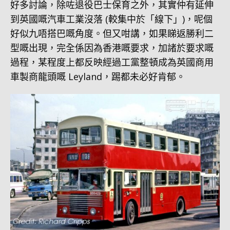
好多討論，除咗退役巴士保育之外，其實仲有延伸
到英國嘅汽車工業沒落 (較集中於「線下」)，呢個
好似九唔搭巴嘅角度。但又咁講，如果睇返勝利二
型嘅出現，完全係因為香港嘅要求，加諸於要求嘅
過程，某程度上都反映經過工黨整頓成為英國商用
車製商龍頭嘅 Leyland，踢都未必好肯郁。