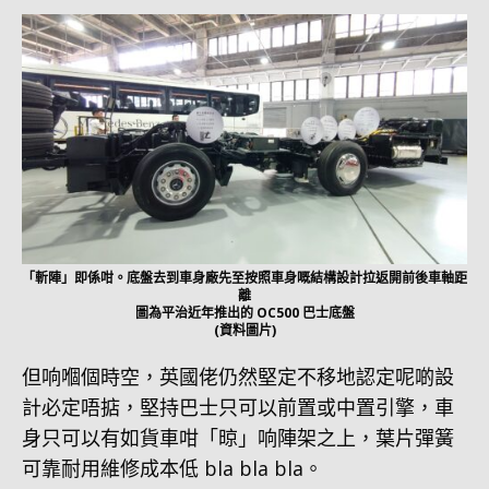
「斬陣」即係咁。底盤去到車身廠先至按照車身嘅結構設計拉返開前後車軸距
離
圖為平治近年推出的 OC500 巴士底盤
(資料圖片)
但响嗰個時空，英國佬仍然堅定不移地認定呢啲設
計必定唔掂，堅持巴士只可以前置或中置引擎，車
身只可以有如貨車咁「晾」响陣架之上，葉片彈簧
可靠耐用維修成本低 bla bla bla。