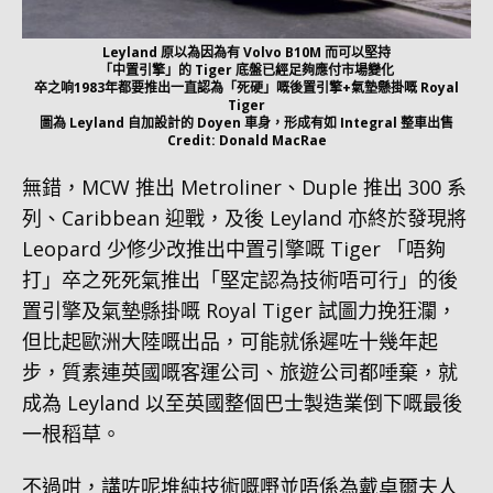
Leyland 原以為因為有 Volvo B10M 而可以堅持
「中置引擎」的 Tiger 底盤已經足夠應付市場變化
卒之响1983年都要推出一直認為「死硬」嘅後置引擎+氣墊懸掛嘅 Royal
Tiger
圖為 Leyland 自加設計的 Doyen 車身，形成有如 Integral 整車出售
Credit: Donald MacRae
無錯，MCW 推出 Metroliner、Duple 推出 300 系
列、Caribbean 迎戰，及後 Leyland 亦終於發現將
Leopard 少修少改推出中置引擎嘅 Tiger 「唔夠
打」卒之死死氣推出「堅定認為技術唔可行」的後
置引擎及氣墊縣掛嘅 Royal Tiger 試圖力挽狂瀾，
但比起歐洲大陸嘅出品，可能就係遲咗十幾年起
步，質素連英國嘅客運公司、旅遊公司都唾棄，就
成為 Leyland 以至英國整個巴士製造業倒下嘅最後
一根稻草。
不過咁，講咗呢堆純技術嘅嘢並唔係為戴卓爾夫人