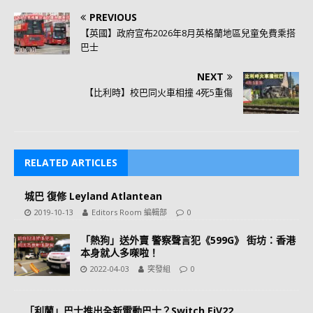
PREVIOUS
【英國】政府宣布2026年8月英格蘭地區兒童免費乘搭
巴士
NEXT
【比利時】校巴同火車相撞 4死5重傷
RELATED ARTICLES
城巴 復修 Leyland Atlantean
2019-10-13
Editors Room 編輯部
0
「熱狗」送外賣 警察聲言犯《599G》 街坊：香港
本身就人多㗎啦！
2022-04-03
突發組
0
「利蘭」巴士推出全新電動巴士？Switch EiV22