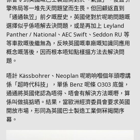
擎佈局等一堆先天問題望而生畏。但回顧返直到
「通通執笠」前夕嘅歷史，英國佬對於呢啲問題嘅
選擇似乎係唔解去決問題，或是再加上 Leyland
Panther / National、AEC Swift、Seddon RU 等
等車款嘅後繼無為，反映英國嘅車廠嘅知識同應用
概念嘅落後，因而根本唔知點樣搵方法去解決問
題。
唔計 Kässbohrer、Neoplan 呢啲响嗰個年頭嚟講
係「超時代科技」，單係 Benz 呢條 O303 底盤，
通通將英國佬認為唔得、唔會有解決方法嘅嘢，算
係叫做搞掂晒。結果，當歐洲經濟委員會要求英國
開放市場，形同為英國巴士製造工業倒冧揭開序
幕。