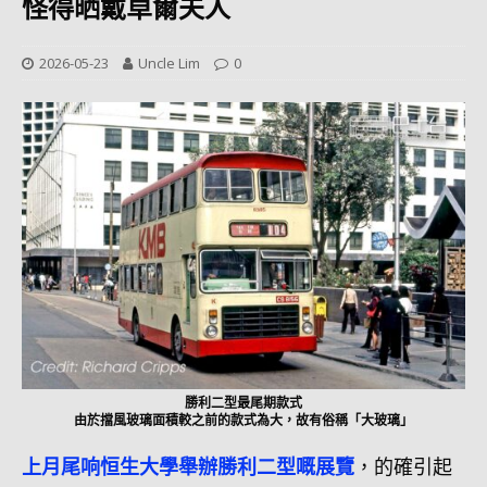
怪得晒戴卓爾夫人
2026-05-23
Uncle Lim
0
勝利二型最尾期款式
由於擋風玻璃面積較之前的款式為大，故有俗稱「大玻璃」
上月尾响恒生大學舉辦勝利二型嘅展覽
，的確引起