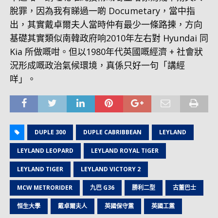
脫罪，因為我有睇過一啲 Documetary，當中指
出，其實戴卓爾夫人當時仲有最少一條路揀，方向
基礎其實類似南韓政府响2010年左右對 Hyundai 同
Kia 所做嘅咁。但以1980年代英國嘅經濟 + 社會狀
況形成嘅政治氣候環境，真係只好一句「講經
咩」。
DUPLE 300
DUPLE CABRIBBEAN
LEYLAND
LEYLAND LEOPARD
LEYLAND ROYAL TIGER
LEYLAND TIGER
LEYLAND VICTORY 2
MCW METRORIDER
九巴 G36
勝利二型
古董巴士
恒生大學
戴卓爾夫人
英國保守黨
英國工黨