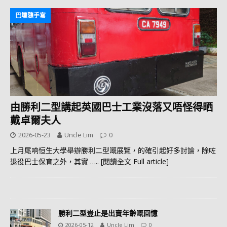
巴壇隨手寫
由勝利二型講起英國巴士工業沒落又唔怪得晒
戴卓爾夫人
2026-05-23
Uncle Lim
0
上月尾响恒生大學舉辦勝利二型嘅展覽，的確引起好多討論，除咗
退役巴士保育之外，其實
….. [閱讀全文 Full article]
勝利二型豈止是出賣年齡嘅回憶
2026-05-12
Uncle Lim
0