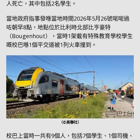
人死亡，其中包括2名學生。
當地政府指事發喺當地時間2026年5月26號啱啱過
咗朝早8點，地點位於比利時北部比亨豪特
（Bougenhout），當時1架載有特殊教育學校學生
嘅校巴喺1個平交道被1列火車撞到。
（©美聯社）
校巴上當時一共有9個人，包括7個學生、1個司機、