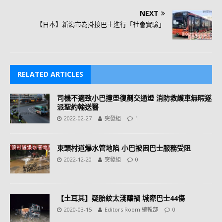
NEXT
【日本】新潟市為掛接巴士進行「社會實驗」
RELATED ARTICLES
司機不適致小巴撞壆復剷交通燈 消防救護車無暇遂
派聖約翰送醫
2022-02-27
突發組
1
東頭村道爆水管地陷 小巴被困巴士服務受阻
2022-12-20
突發組
0
【土耳其】疑胎紋太淺釀禍 城際巴士44傷
2020-03-15
Editors Room 編輯部
0