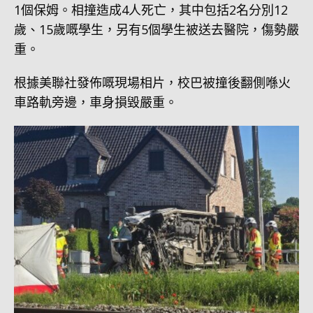
1個保姆。相撞造成4人死亡，其中包括2名分別12
歲、15歲嘅學生，另有5個學生被送去醫院，傷勢嚴
重。
根據美聯社發佈嘅現場相片，校巴被撞後翻側喺火
車路軌旁邊，車身損毀嚴重。