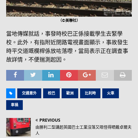
（©美聯社）
當地傳媒就話，事發時校巴正係接載學生去緊學
校。此外，有指附近閉路電視畫面顯示，事故發生
時平交道嘅欄桿係放咗落嚟，當局表示正在調查事
故詳情，不便揣測起因。
交通意外
校巴
歐洲
比利時
火車
車禍
PREVIOUS
由勝利二型講起英國巴士工業沒落又唔怪得晒戴卓爾夫
人