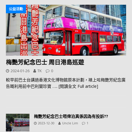
公益活動
梅艷芳紀念巴士 周日港島巡遊
2024-01-26
TK
0
較早前巴士台講過香港文化博物館原本計劃，裱上咗梅艷芳紀念廣
告嘅利用前中巴利蘭珍寶
….. [閱讀全文 Full article]
梅艷芳紀念巴士唔俾泊真係因為有投訴??
2023-12-30
Uncle Lim
1