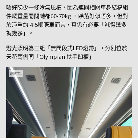
唔好睇少一條冷氣風槽，因為連同相關車身結構組
件嘅重量閒閒哋都60-70kg 。睇落好似唔多，但對
於淨重約 4-5噸嘅車而言，真係有必要「減得幾多
就幾多」。
燈光照明為三組「無間段式LED燈帶」，分別位於
天花兩側同「Olympian 扶手凹槽」