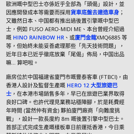
歐洲嘅中型巴士亦係近乎全部為「頭偈」設計，並
因應開發成本等需要而採用
貨車底盤去建造車身
；
又雖然日本、中国都有推出過後置引擎嘅中型巴
士，例如 FUSO AERO-MIDI ME、本台曾經介紹過
嘅
HINO RAINBOW HR
、或
廈門金龍
XMQ6885 等
等，但始終未能妥善處理那些「先天技術問題」，
近年日本已近乎徹底放棄「尾偈」佈局，中国出品
嘛… 算吧啦。
廠房位於中国福建省廈門市嘅豐泰客車 (FTBCI)，由
香港人設計及監督生產嘅
HERO 12 大型旅遊巴
士
，在本港市場銷售多年，早已在旅遊巴業界取得
良好口碑。也許代理見業務站穩陣腳，於是耗費經
年時間 (當然仲有資金) 夥拍廈門廠商「向難度挑
戰」，設計一款長度約 8m 嘅後置引擎中型巴士。
首部正式完成生產嘅樣板車日前運抵香港，今日乘