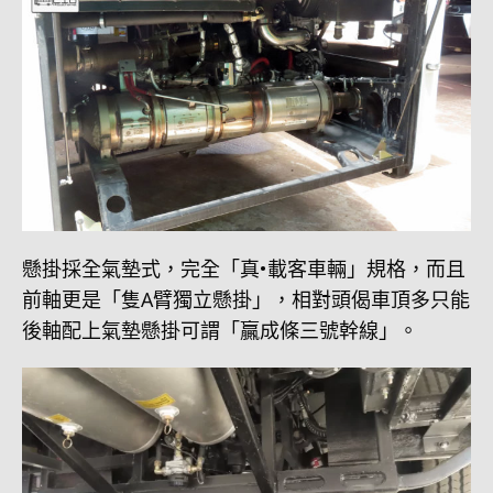
懸掛採全氣墊式，完全「真•載客車輛」規格，而且
前軸更是「隻A臂獨立懸掛」，相對頭偈車頂多只能
後軸配上氣墊懸掛可謂「贏成條三號幹線」。