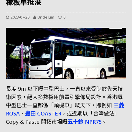
樣板車抵港
2023-07-20
Uncle Lim
0
長度 9m 以下嘅中型巴士，一直以來受制於先天技
術因素，絕大多數採用前置引擎佈局設計。香港嘅
中型巴士一直都係「頭機車」嘅天下，即例如
三菱
ROSA
、
豐田 COASTER
，或近期以「台灣做法」
Copy & Paste 開拓市場嘅
五十鈴 NPR75
。