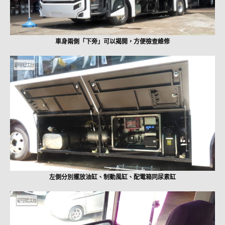
車身兩側「下旁」可以揭開，方便檢查維修
左側分別擺放油缸、制動風缸、配電箱同尿素缸