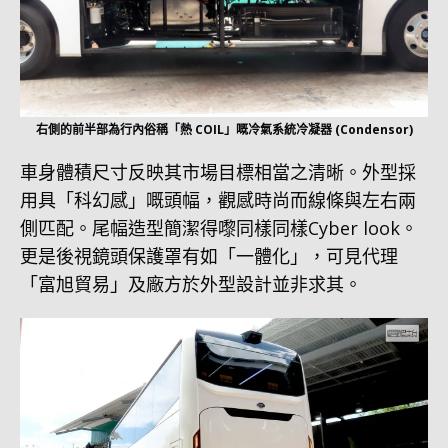
右側的前半部為行內俗稱「熱 COIL」嘅冷氣系統冷凝器 (Condensor)
車身體積尺寸反映其市場目標相當之清晰。外型採
用具「科幻感」嘅頭幅，觀感時尚而線條與左右兩
側匹配。尾幅造型簡潔得嚟同樣同樣Cyber look。
更是後視鏡頭保護罩有如「一體化」，可見代理
「富旭貿易」及廠方於外型設計並非求其。