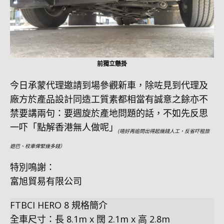
前獨立懸掛
今日承蒙代理邀請到場參觀新車，除咗見到代理及
廠方於產品設計同造工質素都相當有誠意之餘亦不
禁要講兩句：要週旋於產地問題的話，不如先反思
一吓「點解香港無人做呢」
(唔好再追問出得起幾錢人工，反省吓租旅
遊巴、校車俾緊幾多錢）
特別鳴謝：
富旭貿易有限公司
FTBCI HERO 8 規格簡介
全車尺寸：長 8.1m x 闊 2.1m x 高 2.8m