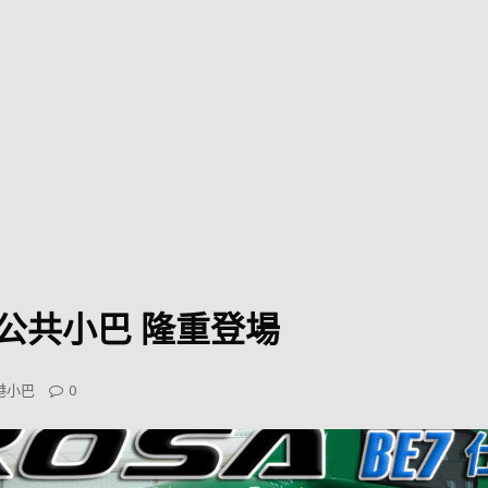
巴 × 樂高：設置3個互動巴士站 途人：試下拆返幾件先
KMB &
及龍運
新車速報】第一部 410PS 規格宇通旅遊巴士 – 榮利「樂園快線」仕様
【電車】究竟幾幅插畫係為乜過唔到審批？
公益活動
輕鐵】痴卡哇列車2026年暑假陪大家搭「輕鐵發現號」旅遊專綫
OLVO 全新電動巴士 BERL 樣板車抵港
電動巴士
國國慶250，貼部電車慶祝，準備禮物叫人任影
電車
様 公共小巴 隆重登場
校巴終於第一滴血了
巴壇隨手寫
纜車】昂坪360正式開展20周年慶典 玩轉「日與夜」好時光
MTR 港
港小巴
0
didas FIFA 世界盃 The Yard 巴士巡遊
CITYBUS 城巴