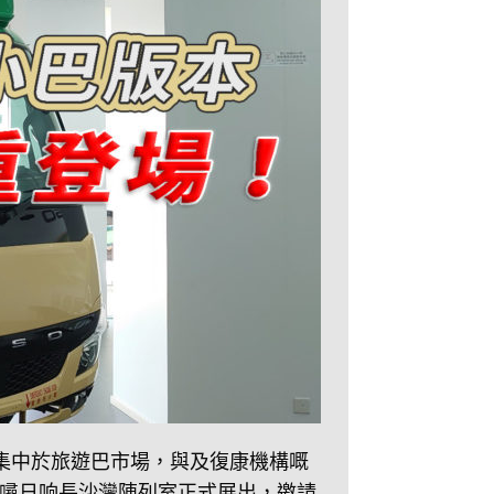
只集中於旅遊巴市場，與及復康機構嘅
噚日响長沙灣陳列室正式展出，邀請