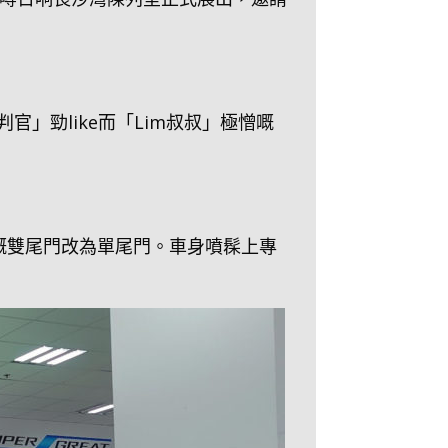
官」勁like而「Lim叔叔」極憎嘅
嘅雙尾門改為單尾門。車身噴髹上專