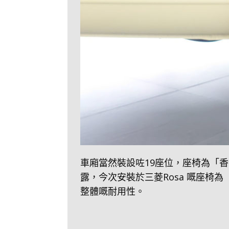
車廂當然裝設咗19座位，座椅為「香港品
露，今次安裝於三菱Rosa 嘅座
整體嘅耐用性。