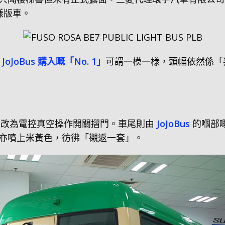
嘅樣版車。
JoBus 購入嘅「No. 1」
可謂一模一樣，頭幅依然係「判
乘客門改為電控真空操作開關摺門。車尾則由
JoJoBus
的嗰部
亦噴上米黃色，彷彿「襯返一套」。