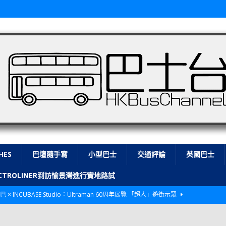
HES
巴壇隨手寫
小型巴士
交通評論
英國巴士
LECTROLINER到訪愉景灣進行實地路試
巴 × INCUBASE Studio：Ultraman 60周年展覽 「超人」遊街示眾