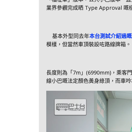
業界參觀完成晒 Type Approval 
基本外型同去年
本台測試介紹過嘅 Jo
模樣，但當然車頂裝設咗路線牌箱。
長度則為「7m」(6990mm)，
線小巴嘅法定顏色黃身綠頂，而車呤