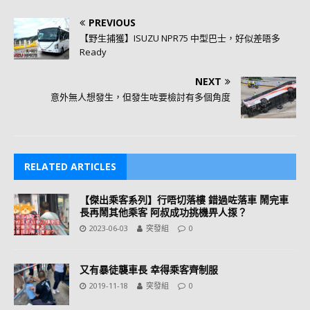
PREVIOUS
【野生捕獲】ISUZU NPR75 中型巴士，好似差唔多
Ready
NEXT
意外無人想發生，但發生咗要檢討有多個角度
RELATED ARTICLES
【傑出乘客系列】行唔切落樓 錯過咗落車 鬧完車
長再鬧其他乘客 阿叔成功挑機畀人揼？
2023-06-03
突發組
0
又有暴徒襲車長 幸得乘客齊制服
2019-11-18
突發組
0