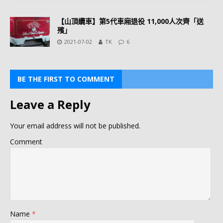
【山頂纜車】第5代車廂退役 11,000人次齊「送
殯」
2021-07-02
TK
6
BE THE FIRST TO COMMENT
Leave a Reply
Your email address will not be published.
Comment
Name
*