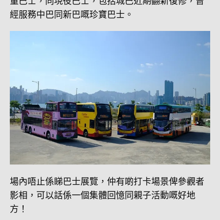
董巴士，同現役巴士，包括城巴近期翻新復修，曾
經服務中巴同新巴嘅珍寶巴士。
場內唔止係睇巴士展覽，仲有啲打卡場景俾參觀者
影相，可以話係一個集體回憶同親子活動嘅好地
方！