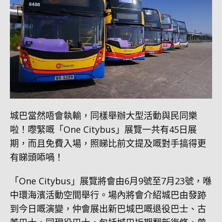
城巴當然唔會執輸，同樣舉辦大型活動與民同樂
啦！嚟緊嘅「One Citybus」展覽一共有45日展
期，而且免費入場，照睇比前文提及嘅對手搞得更
有睇頭㖭喎！
「One Citybus」展覽將會由6月9號至7月23號，喺
中環海濱活動空間舉行。場內將會介紹城巴由發跡
到今日嘅演變，仲會展出新巴城巴嘅退役巴士、古