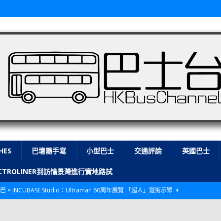
HES
巴壇隨手寫
小型巴士
交通評論
英國巴士
LECTROLINER到訪愉景灣進行實地路試
巴 × INCUBASE Studio：Ultraman 60周年展覽 「超人」遊街示眾