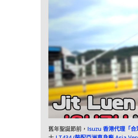
舊年聖誕節前，
Isuzu 香港代理
士
LT434 (裝配亞洲車身廠 Asia Vero