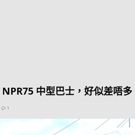
巴 × 樂高：設置3個互動巴士站 途人：試下拆返幾件先
KMB &
及龍運
新車速報】第一部 410PS 規格宇通旅遊巴士 – 榮利「樂園快線」仕様
【電車】究竟幾幅插畫係為乜過唔到審批？
公益活動
輕鐵】痴卡哇列車2026年暑假陪大家搭「輕鐵發現號」旅遊專綫
OLVO 全新電動巴士 BERL 樣板車抵港
電動巴士
國國慶250，貼部電車慶祝，準備禮物叫人任影
電車
 NPR75 中型巴士，好似差唔多 R
校巴終於第一滴血了
巴壇隨手寫
纜車】昂坪360正式開展20周年慶典 玩轉「日與夜」好時光
MTR 港
1
didas FIFA 世界盃 The Yard 巴士巡遊
CITYBUS 城巴