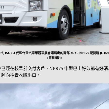
旬 ISUZU 代理合眾汽車舉辦車展會場展出的兩部Isuzu NPR75 配捷聯 JL-0
(資料圖片)
主」並已經在較早前交付客戶，NPR75 中型巴士好似都有
巴士，駛向往青衣嘅出口。