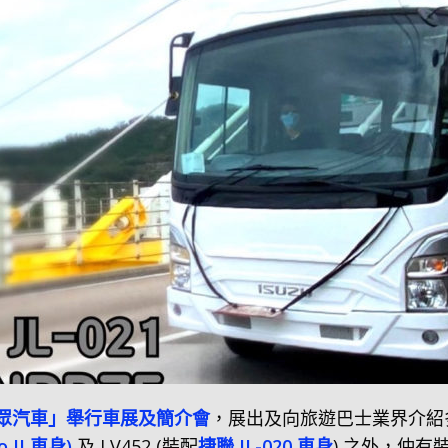
「合眾汽車」舉行車展及簡介會
，展出及向旅遊巴士業界介紹
 II 車身)
及 LV452 (裝配
捷聯 JL-020 車身
) 之外，仲有裝