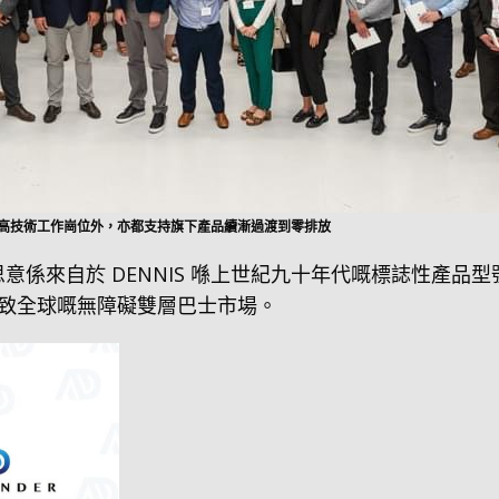
高技術工作崗位外，亦都支持旗下產品續漸過渡到零排放
稱故名思意係來自於 DENNIS 喺上世紀九十年代嘅標誌性產品
致全球嘅無障礙雙層巴士市場。