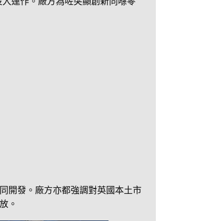
個星期正式投入運作。廠方為咗突顯創新同喺零
行測試同開發。廠方亦都強調對英國本土市
放。