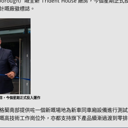
Farnborough）嘅全新 Trident House 廠房，今
計嘅廠徽標誌。
se 廠房，今個星期正式投入運作
 ADL 喺英格蘭南部提供咗一個新嘅場地為新車同車廂設備進
嘅高技術工作崗位外，亦都支持旗下產品續漸過渡到零排