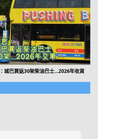
：城巴買返30架柴油巴士…2026年收貨