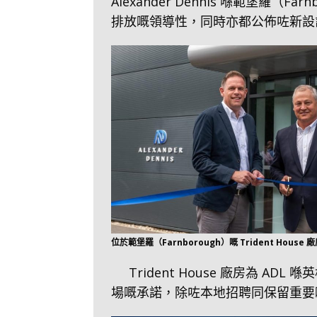
Alexander Dennis 喺範堡羅（
排放嘅領導性，同時亦都公佈咗新設
位於範堡羅（Farnborough）嘅 Trident Hou
Trident House 廠房為
場嘅承諾，除咗本地招聘同保留重要