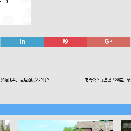
「加幅比率」遠超通脹又如何？
屯門公路九巴撞「28座」