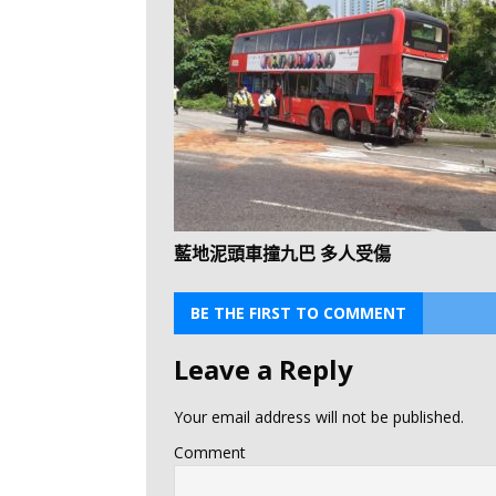
藍地泥頭車撞九巴 多人受傷
BE THE FIRST TO COMMENT
Leave a Reply
Your email address will not be published.
Comment