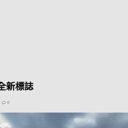
巴 × 樂高：設置3個互動巴士站 途人：試下拆返幾件先
KMB &
及龍運
新車速報】第一部 410PS 規格宇通旅遊巴士 – 榮利「樂園快線」仕様
【電車】究竟幾幅插畫係為乜過唔到審批？
公益活動
輕鐵】痴卡哇列車2026年暑假陪大家搭「輕鐵發現號」旅遊專綫
OLVO 全新電動巴士 BERL 樣板車抵港
電動巴士
國國慶250，貼部電車慶祝，準備禮物叫人任影
電車
is 全新標誌
校巴終於第一滴血了
巴壇隨手寫
纜車】昂坪360正式開展20周年慶典 玩轉「日與夜」好時光
MTR 港
0
didas FIFA 世界盃 The Yard 巴士巡遊
CITYBUS 城巴