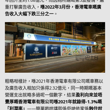
年回升至約1.08億元，而因為所謂嘅第5波疫情，嚴
重打擊廣告收入，
喺2022年3月份，香港電車嘅廣
告收入大幅下跌三分之一
。
粗略咁樣計，喺2021年香港電車有限公司嘅車務以
及廣告收入相加只係得2.32億元，同一時期嘅基本
營運支出就略多過呢一個數字，結果
盈利向來並唔
豐厚嘅香港電車有限公司喺2021年就錄得-1.3%嘅
「利潤率」
——簡單啲咁講即係佢哋依家係
蝕住咁