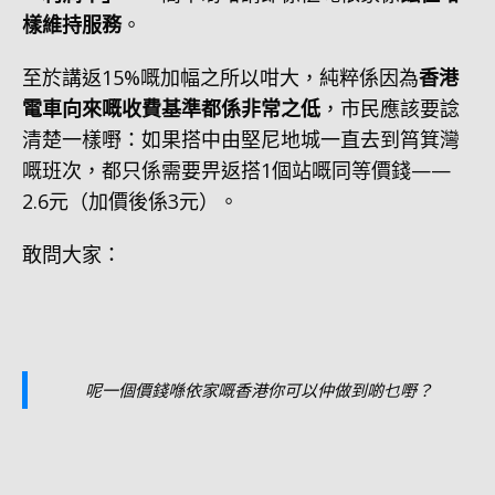
樣維持服務
。
至於講返15%嘅加幅之所以咁大，純粹係因為
香港
電車向來嘅收費基準都係非常之低
，市民應該要諗
清楚一樣嘢：如果搭中由堅尼地城一直去到筲箕灣
嘅班次，都只係需要畀返搭1個站嘅同等價錢——
2.6元（加價後係3元）。
敢問大家：
呢一個價錢喺依家嘅香港你可以仲做到啲乜嘢？