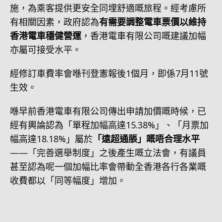
施，為乘客提供更安全同埋舒適嘅旅程。經考慮所
有相關因素，政府認為
有需要調整電車票價以維持
香港電車穩健營運
，香港電車有限公司嘅建議加幅
亦屬可接受水平。
經修訂車費率會喺刊登憲報後1個月，即係7月11號
生效。
喺早前香港電車有限公司傳出申請加價嘅時候，已
經有輿論認為「單程加幅高達15.38%」、「月票加
幅高達18.18%」屬於
「遠超通脹」嘅唔合理水平
——「完善選舉制度」之後產生嘅立法會，有議員
甚至認為呢一個加幅比率會帶動全香港各行各業嘅
收費都以「同等幅度」增加。