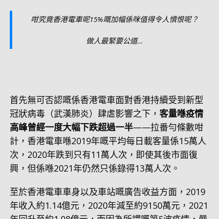
咁究竟香港電車呢15%嘅加幅係咪值得令人憤恨呢？
做人最緊要公道…
首先無可否認嘅係香港電車面對香港持續受到新型
冠狀病毒（武漢肺炎）肆虐影響之下，
客量喺疫情
高峰曾經一度大幅下跌超過一半
——拉番勻條數咁
計，香港電車喺2019年嘅平均每日載客量係15萬人
次，2020年跌到只有11萬人次，即使其後市面復
興，但係喺2021年仍然只係錄得13萬人次。
至於香港電車車身以及車站嘅廣告收益方面，2019
年收入約1.14億元，2020年減至約9150萬元，2021