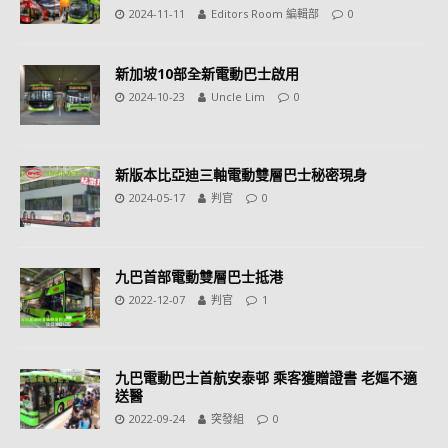
2024-11-11
Editors Room 編輯部
0
新加坡10部全新電動巴士啟用
2024-10-23
Uncle Lim
0
新版本比亞迪三軸電動雙層巴士秘密現身
2024-05-17
判官
0
九巴首部電動雙層巴士抵港
2022-12-07
判官
1
九巴電動巴士首航安泰邨 乘客獲贈證書 老嫗不適
送醫
2022-09-24
突發組
0