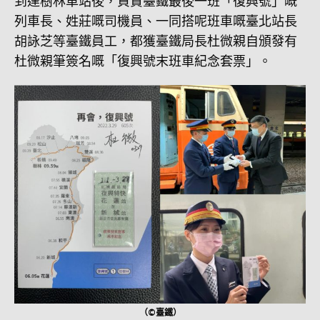
到達樹林車站後，負責臺鐵最後一班「復興號」嘅
列車長、姓莊嘅司機員、一同搭呢班車嘅臺北站長
胡詠芝等臺鐵員工，都獲臺鐵局長杜微親自頒發有
杜微親筆簽名嘅「復興號末班車紀念套票」。
（©臺鐵）