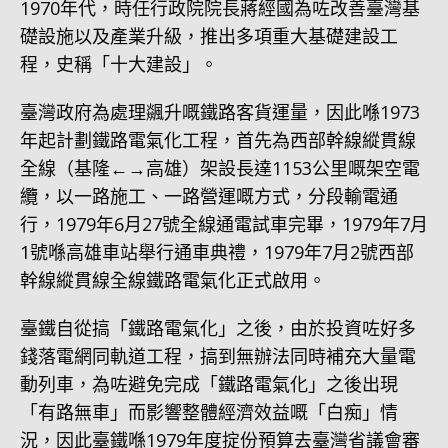
1970年代，時任行政院院長蔣經國為咗改善臺灣基
礎設施以及產業升級，推出多項重大基礎建設工
程，史稱「十大建設」。
臺灣政府為處理飊升嘅鐵路客貨運量，因此喺1973
年起計劃鐵路電氣化工程，首先為西部幹線縱貫線
全線（基隆←→高雄）架設長達1153公里嘅架空電
纜，以一路施工、一路營運嘅方式，分段輸電通
行，1979年6月27號全線通電試車完畢，1979年7月
1號喺高雄車站舉行通車典禮，1979年7月2號西部
幹線縱貫線全線鐵路電氣化正式啟用。
臺鐵自從搞「鐵路電氣化」之後，由於投資咗好多
錢落電網同軌道工程，搞到無辦法同時補充大量電
動列車，為咗避免完成「鐵路電氣化」之後出現
「有路無車」而影響整體經濟效益嘅「白痴」情
況，因此臺鐵喺1979年度掟份預算去臺灣省議會審