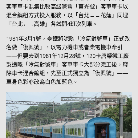
客車車卡混集比較高級嘅舊「莒光號」客車車卡以
混合編組方式投入服務，以「台北←→花蓮」同埋
「台北←→高雄」各試開4班次列車。
1981年3月1號，臺鐵將呢啲「冷氣對號車」正式改
名做「復興號」，以電力機車或者柴電機車牽引
——但要去到1981年12月28號，120卡唐榮鐵工廠
製造嘅「冷氣對號車」客車車卡大部分完工後，廢
除車卡混合編組，先至正式獨立為「復興號」——
車身色彩亦改為白色加藍色。