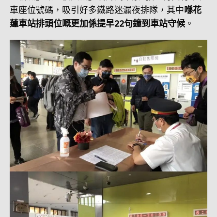
車座位號碼，吸引好多鐵路迷漏夜排隊，其中
喺花
蓮車站排頭位嘅更加係提早22句鐘到車站守候
。