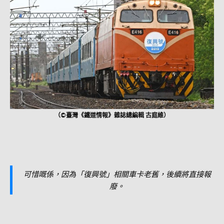
（©臺灣《鐵道情報》雜誌總編輯 古庭維）
可惜嘅係，因為「復興號」相關車卡老舊，後續將直接報
廢。