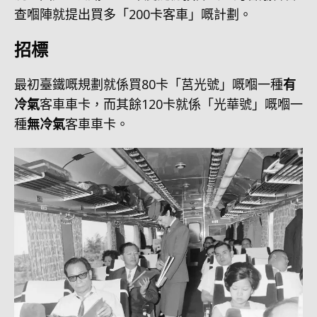
查嗰陣就提出買多「200卡客車」嘅計劃。
招標
最初臺鐵嘅規劃就係買80卡「莒光號」嘅嗰一種
有
冷氣
客車車卡，而其餘120卡就係「光華號」嘅嗰一
種
無冷氣
客車車卡。