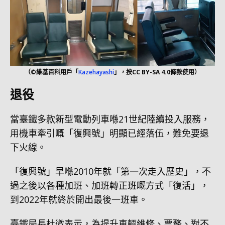
（©維基百科用戶「
Kazehayashi
」，按CC BY-SA 4.0條款使用）
退役
當臺鐵多款新型電動列車喺21世紀陸續投入服務，
用機車牽引嘅「復興號」明顯已經落伍，難免要退
下火線。
「復興號」早喺2010年就「第一次走入歷史」，不
過之後以各種加班、加班轉正班嘅方式「復活」，
到2022年就終於開出最後一班車。
臺鐵局長杜微表示，為提升車輛維修、票務、對不