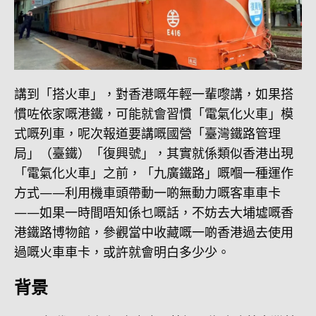
講到「搭火車」，對香港嘅年輕一輩嚟講，如果搭
慣咗依家嘅港鐵，可能就會習慣「電氣化火車」模
式嘅列車，呢次報道要講嘅國營「臺灣鐵路管理
局」（臺鐵）「復興號」，其實就係類似香港出現
「電氣化火車」之前，「九廣鐵路」嘅嗰一種運作
方式——利用機車頭帶動一啲無動力嘅客車車卡
——如果一時間唔知係乜嘅話，不妨去大埔墟嘅香
港鐵路博物館，參觀當中收藏嘅一啲香港過去使用
過嘅火車車卡，或許就會明白多少少。
背景