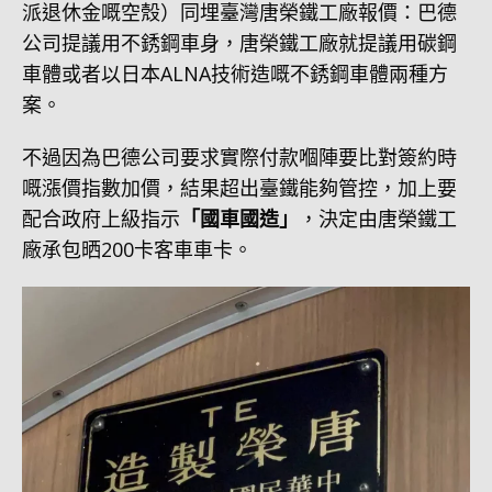
派退休金嘅空殼）同埋臺灣唐榮鐵工廠報價：巴德
公司提議用不銹鋼車身，唐榮鐵工廠就提議用碳鋼
車體或者以日本ALNA技術造嘅不銹鋼車體兩種方
案。
不過因為巴德公司要求實際付款嗰陣要比對簽約時
嘅漲價指數加價，結果超出臺鐵能夠管控，加上要
配合政府上級指示
「國車國造」
，決定由唐榮鐵工
廠承包晒200卡客車車卡。