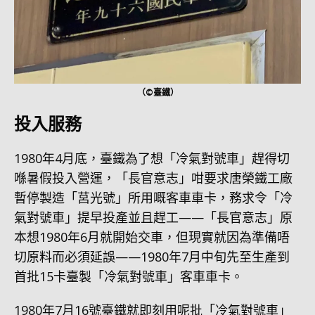
（©臺鐵）
投入服務
1980年4月底，臺鐵為了想「冷氣對號車」趕得切
喺暑假投入營運，「長官意志」咁要求唐榮鐵工廠
暫停製造「莒光號」所用嘅客車車卡，務求令「冷
氣對號車」提早投產並且趕工——「長官意志」原
本想1980年6月就開始交車，但現實就因為準備唔
切原料而必須延誤——1980年7月中旬先至生產到
首批15卡臺製「冷氣對號車」客車車卡。
1980年7月16號臺鐵就即刻用呢批「冷氣對號車」