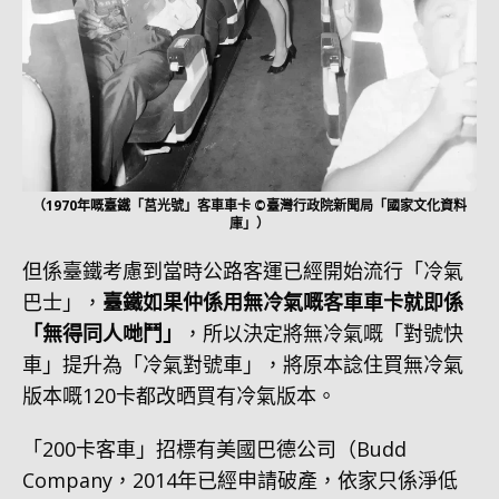
（1970年嘅臺鐵「莒光號」客車車卡 ©臺灣行政院新聞局「國家文化資料
庫」）
但係臺鐵考慮到當時公路客運已經開始流行「冷氣
巴士」，
臺鐵如果仲係用無冷氣嘅客車車卡就即係
「無得同人哋鬥」
，所以決定將無冷氣嘅「對號快
車」提升為「冷氣對號車」，將原本諗住買無冷氣
版本嘅120卡都改晒買有冷氣版本。
「200卡客車」招標有美國巴德公司（Budd
Company，2014年已經申請破產，依家只係淨低