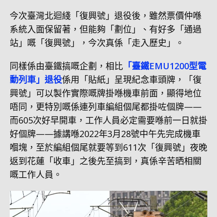
今次臺灣北迴綫「復興號」退役後，雖然票價仲喺
系統入面保留著，但能夠「劃位」、有好多「通過
站」嘅「復興號」，今次真係「走入歷史」。
同樣係由臺鐵搞嘅企劃，相比
「臺鐵EMU1200型電
動列車
」
退役
係用「貼紙」呈現紀念車頭牌，「復
興號」可以製作實際嘅牌掛喺機車前面，顯得地位
唔同，更特別嘅係連列車編組個尾都掛咗個牌——
而605次好早開車，工作人員必定需要喺前一日就掛
好個牌——據講喺2022年3月28號中午先完成機車
嗰塊，至於編組個尾就要等到611次「復興號」夜晚
返到花蓮「收車」之後先至搞到，真係辛苦晒相關
嘅工作人員。