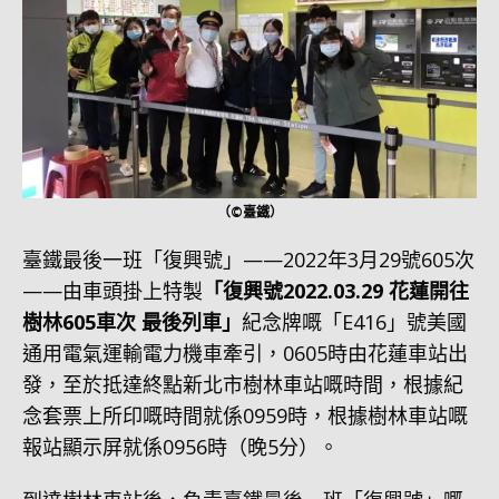
（©臺鐵）
臺鐵最後一班「復興號」——2022年3月29號605次
——由車頭掛上特製
「復興號2022.03.29 花蓮開往
樹林605車次 最後列車」
紀念牌嘅「E416」號美國
通用電氣運輸電力機車牽引，0605時由花蓮車站出
發，至於抵達終點新北市樹林車站嘅時間，根據紀
念套票上所印嘅時間就係0959時，根據樹林車站嘅
報站顯示屏就係0956時（晚5分）。