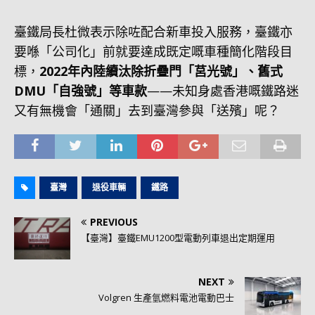
臺鐵局長杜微表示除咗配合新車投入服務，臺鐵亦
要喺「公司化」前就要達成既定嘅車種簡化階段目
標，
2022年內陸續汰除折疊門「莒光號」、舊式
DMU「自強號」等車款
——未知身處香港嘅鐵路迷
又有無機會「通關」去到臺灣參與「送殯」呢？
臺灣
退役車輛
鐵路
PREVIOUS
【臺灣】臺鐵EMU1200型電動列車退出定期運用
NEXT
Volgren 生產氫燃料電池電動巴士