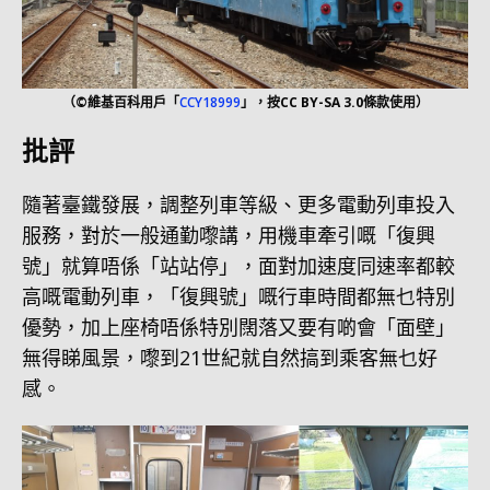
（©維基百科用戶「
CCY18999
」，按CC BY-SA 3.0條款使用）
批評
隨著臺鐵發展，調整列車等級、更多電動列車投入
服務，對於一般通勤嚟講，用機車牽引嘅「復興
號」就算唔係「站站停」，面對加速度同速率都較
高嘅電動列車，「復興號」嘅行車時間都無乜特別
優勢，加上座椅唔係特別闊落又要有啲會「面壁」
無得睇風景，嚟到21世紀就自然搞到乘客無乜好
感。