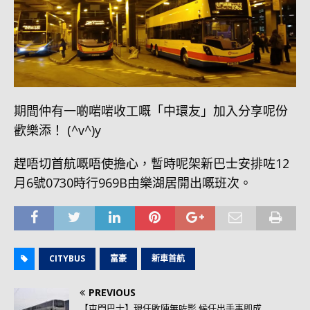
期間仲有一啲啱啱收工嘅「中環友」加入分享呢份
歡樂添！ (^v^)y
趕唔切首航嘅唔使擔心，暫時呢架新巴士安排咗12
月6號0730時行969B由樂湖居開出嘅班次。
CITYBUS
富豪
新車首航
PREVIOUS
【屯門巴士】現任敗陣無咗影 候任出手事即成