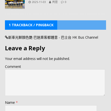
2025-11-03
判官
0
1 TRACKBACK / PINGBACK
新車光鮮顏色艷 巴迷乘客都鍾意 - 巴士台 HK Bus Channel
Leave a Reply
Your email address will not be published.
Comment
Name
*