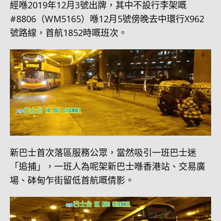
經喺2019年12月3號出牌，其中不設行李架嘅
#8806（WM5165）喺12月5號傍晚去中環行X962
號路線，首航1852時嘅班次。
新巴士首次落區服務公眾，當然吸引一班巴士迷
「追捕」，一班人為呢架新巴士喺香港站、交易廣
場、砵甸乍街留低首航嘅倩影。