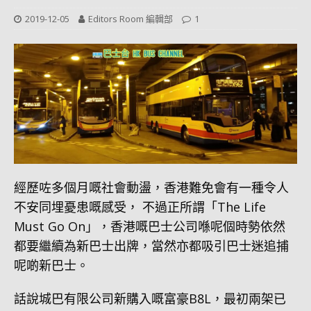
2019-12-05
Editors Room 編輯部
1
經歷咗多個月嘅社會動盪，香港難免會有一種令人
不安同埋憂患嘅感受， 不過正所謂「The Life
Must Go On」，香港嘅巴士公司喺呢個時勢依然
都要繼續為新巴士出牌，當然亦都吸引巴士迷追捕
呢啲新巴士。
話說城巴有限公司新購入嘅富豪B8L，最初兩架已