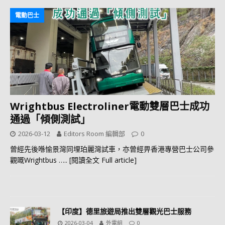
電動巴士
Wrightbus Electroliner電動雙層巴士成功
通過「傾側測試」
2026-03-12
Editors Room 編輯部
0
曾經先後喺愉景灣同埋珀麗灣試車，亦曾經畀香港專營巴士公司參
觀嘅Wrightbus
….. [閱讀全文 Full article]
【印度】德里旅遊局推出雙層觀光巴士服務
2026-03-04
外電組
0