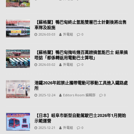
【蘇格蘭】鴨巴甸終止氫能雙層巴士計劃後將出售
車隊及設施
2026-03-03
外電組
0
【蘇格蘭】鴨巴甸揈咗幾百萬鎊搞氫能巴士 結果搞
唔掂「都係轉返用電動巴士算啦」
2026-03-02
外電組
0
港鐵2026年起禁止攜帶電動可移動工具進入鐵路處
所
2025-12-24
Editors Room 編輯部
0
【日本】岐阜市新型自動駕駛巴士2026年1月開始
示範運營
2025-12-21
外電組
0