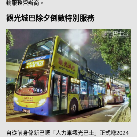
輸服務營辦商。
觀光城巴除夕倒數特別服務
自從前身係新巴嘅「人力車觀光巴士」正式喺2024