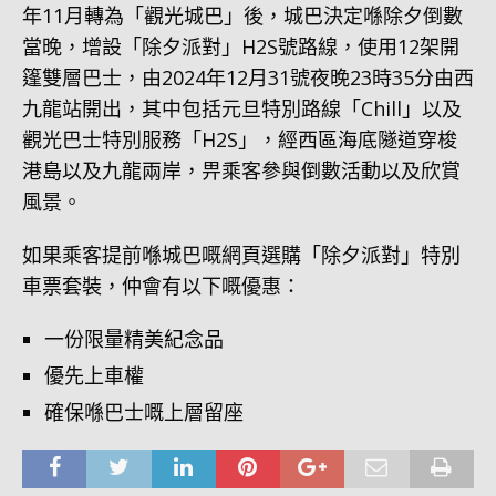
年11月轉為「觀光城巴」後，城巴決定喺除夕倒數
當晚，增設「除夕派對」H2S號路線，使用12架開
篷雙層巴士，由2024年12月31號夜晚23時35分由西
九龍站開出，其中包括元旦特別路線「Chill」以及
觀光巴士特別服務「H2S」，經西區海底隧道穿梭
港島以及九龍兩岸，畀乘客參與倒數活動以及欣賞
風景。
如果乘客提前喺城巴嘅網頁選購「除夕派對」特別
車票套裝，仲會有以下嘅優惠：
一份限量精美紀念品
優先上車權
確保喺巴士嘅上層留座