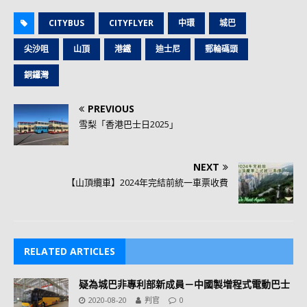
CITYBUS
CITYFLYER
中環
城巴
尖沙咀
山頂
港鐵
迪士尼
郵輪碼頭
銅鑼灣
PREVIOUS
雪梨「香港巴士日2025」
NEXT
【山頂纜車】2024年完結前統一車票收費
RELATED ARTICLES
疑為城巴非專利部新成員－中國製增程式電動巴士
2020-08-20
判官
0