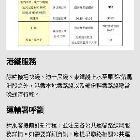
港鐵服務
除咗機場快綫、迪士尼綫、東鐵綫上水至羅湖/落馬
洲段之外，港鐵本地鐵路綫以及部份輕鐵路綫喺當
晚通宵行駛。
運輸署呼籲
請乘客提前計劃行程，並注意各公共運輸路線嘅服
務詳情。如需要詳細資訊，應提早聯絡相關公共運