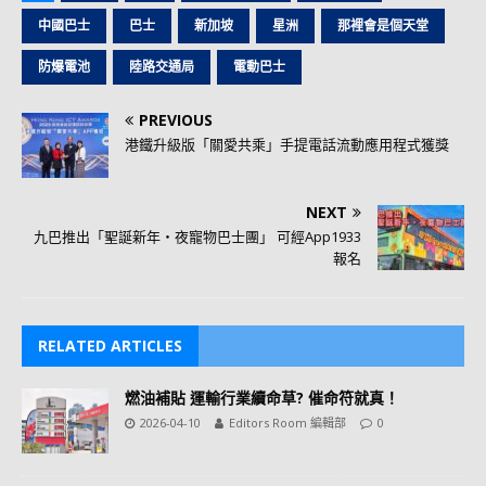
中國巴士
巴士
新加坡
星洲
那裡會是個天堂
防爆電池
陸路交通局
電動巴士
PREVIOUS
港鐵升級版「關愛共乘」手提電話流動應用程式獲獎
NEXT
九巴推出「聖誕新年‧夜寵物巴士團」 可經App1933
報名
RELATED ARTICLES
燃油補貼 運輸行業續命草? 催命符就真！
2026-04-10
Editors Room 編輯部
0