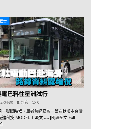
巴士
製電巴料往星洲試行
2-04-30
判官
0
月一號嘅時候，筆者曾經寫咗一篇右軑版本台灣
進科技 MODEL T 嘅文
….. [閱讀全文 Full
e]