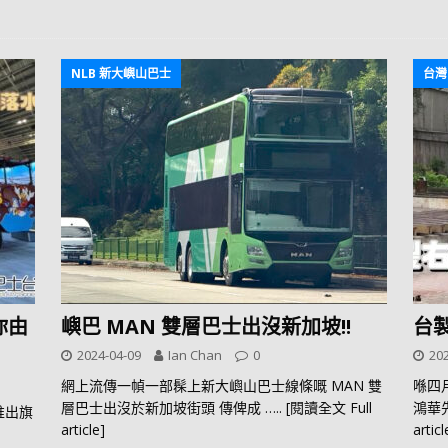
NLB 新大嶼山巴士
台灣
帶你由
嶼巴 MAN 雙層巴士出沒新加坡!!
台
2024-04-09
Ian Chan
0
202
網上流傳一幀一部髹上新大嶼山巴士線條嘅 MAN 雙
喺四
層巴士出沒於新加坡街頭 傳俾成
….. [閱讀全文 Full
鴻華先
式推出旗
article]
articl