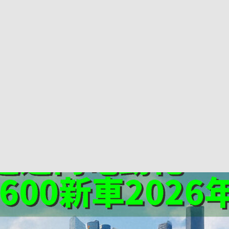
巴 × 樂高：設置3個互動巴士站 途人：試下拆返幾件先
KMB &
及龍運
新車速報】第一部 410PS 規格宇通旅遊巴士 – 榮利「樂園快線」仕様
【電車】究竟幾幅插畫係為乜過唔到審批？
公益活動
輕鐵】痴卡哇列車2026年暑假陪大家搭「輕鐵發現號」旅遊專綫
OLVO 全新電動巴士 BERL 樣板車抵港
電動巴士
國國慶250，貼部電車慶祝，準備禮物叫人任影
電車
校巴終於第一滴血了
巴壇隨手寫
纜車】昂坪360正式開展20周年慶典 玩轉「日與夜」好時光
MTR 港
didas FIFA 世界盃 The Yard 巴士巡遊
CITYBUS 城巴