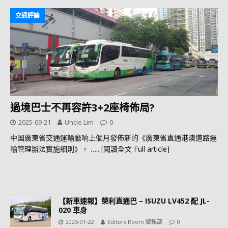
交通評論
過境巴士不再容許3+2座椅佈局?
2025-09-21
Uncle Lim
0
中国廣東省交通運輸廳响上個月發佈新的《廣東省直通港澳道路運
輸管理辦法實施細則》，
….. [閱讀全文 Full article]
【新車速報】榮利直通巴 – ISUZU LV452 配 JL-
020 車身
2025-01-22
Editors Room 編輯部
0