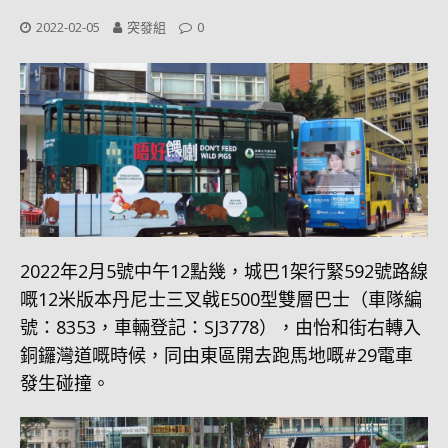
2022-02-05
突發組
0
2022年2月5號中午12點幾，城巴1架行緊592號路線
嘅12米版本丹尼士三叉㦸E500型雙層巴士（車隊編
號：8353，車輛登記：SJ3778），由怡和街右轉入
銅鑼灣道嘅時候，同由東區開去跑馬地嘅#29電車
發生碰撞。