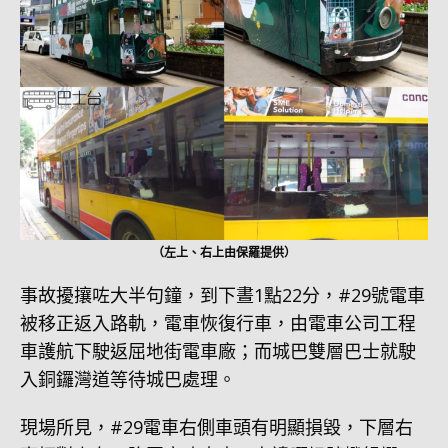
（左上、右上由保羅提供）
事故擾攘咗大半句鐘，到下晝1點22分，#29號電車
被移正返入路軌，電車恢復行車，由電車公司工程
車護航下駛返屈地街電車廠；而城巴雙層巴士就駛
入銅鑼灣道等待城巴處理。
現場所見，#29電車右側車頭有明顯損毀，下層右