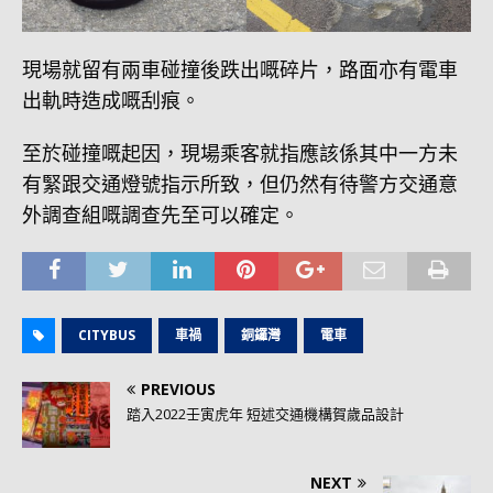
現場就留有兩車碰撞後跌出嘅碎片，路面亦有電車
出軌時造成嘅刮痕。
至於碰撞嘅起因，現場乘客就指應該係其中一方未
有緊跟交通燈號指示所致，但仍然有待警方交通意
外調查組嘅調查先至可以確定。
CITYBUS
車禍
銅鑼灣
電車
PREVIOUS
踏入2022壬寅虎年 短述交通機構賀歲品設計
NEXT