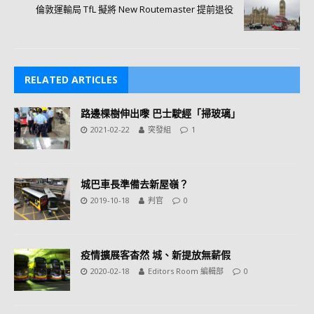
倫敦運輸局 TfL 擬將 New Routemaster 提前退役
RELATED ARTICLES
路邊棵樹伸出嚟 巴士駛經「掃玻璃」
2021-02-22
突發組
1
城巴車長準備去新屋嶺？
2019-10-18
判官
0
疫情擴展客杳然 城、新提放無薪假
2020-02-18
Editors Room 編輯部
0