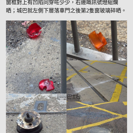
窗框對上有凹陷同穿咗少少，右邊嘅訊號燈組爛
晒；城巴就左側下層落車門之後第2隻窗玻璃碎晒。