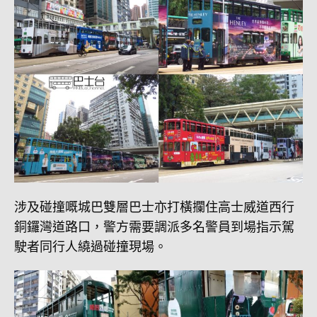
涉及碰撞嘅城巴雙層巴士亦打橫攔住高士威道西行
銅鑼灣道路口，警方需要調派多名警員到場指示駕
駛者同行人繞過碰撞現場。