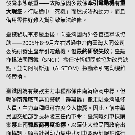
發覺事態嚴重——故障原因多數係
牽引電動機有重
大瑕疵
，行駛途中「死機」而造成唔夠動力，而且
備用零件好難入貨引致無法維修。
臺鐵發現事態嚴重後，向臺灣國內外各管道尋求協
助——2005年8~9月左右透過中介向臺灣大同公司
委託研發生產牽引電動機，但
最終研發失敗
；臺鐵
亦搵法國國鐵（SNCF）擔任技術顧問並協助改善缺
點，並向阿爾斯通（ALSTOM）採購牽引電動機維
修替換。
臺鐵因為有幾款主力車種都係由南韓廠商中標，但
呢啲南韓廠商無預警就「靜雞雞」撤走駐臺灣維修
人員，主力車種嘅可靠度令人擔憂。因此，前中華
民國交通部部長林陵三任內下令，臺灣嘅列車採購
案
禁止南韓廠商再度投標
，以逼使大韓民國政府出
面協調，願意針對動力集中式列車嘅設計瑕疵進行