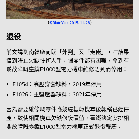
（
©Blair Yu，2015-11-28
）
退役
前文講到南韓廠商既「外判」又「走佬」，咁結果
搞到唔止欠缺技術人手，搵零件都有困難，令到有
啲故障嘅臺鐵E1000型電力機車維修唔到而停用：
E1054：高壓穿套缺料，2019年停用
E1026：主變壓器缺料，2021年停用
因為需要維修嘅零件喺幾經輾轉搜尋後報稱已經停
產，致使相關機車欠缺修復價值，臺鐵決定安排相
關故障嘅臺鐵E1000型電力機車正式退役報廢。