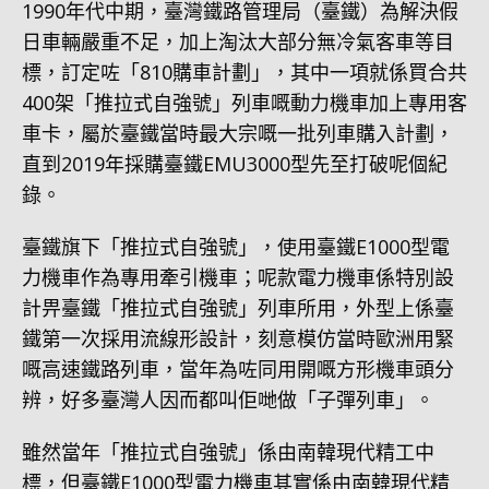
1990年代中期，臺灣鐵路管理局（臺鐵）為解決假
日車輛嚴重不足，加上淘汰大部分無冷氣客車等目
標，訂定咗「810購車計劃」，其中一項就係買合共
400架「推拉式自強號」列車嘅動力機車加上專用客
車卡，屬於臺鐵當時最大宗嘅一批列車購入計劃，
直到2019年採購臺鐵EMU3000型先至打破呢個紀
錄。
臺鐵旗下「推拉式自強號」，使用臺鐵E1000型電
力機車作為專用牽引機車；呢款電力機車係特別設
計畀臺鐵「推拉式自強號」列車所用，外型上係臺
鐵第一次採用流線形設計，刻意模仿當時歐洲用緊
嘅高速鐵路列車，當年為咗同用開嘅方形機車頭分
辨，好多臺灣人因而都叫佢哋做「子彈列車」。
雖然當年「推拉式自強號」係由南韓現代精工中
標，但臺鐵E1000型電力機車其實係由南韓現代精