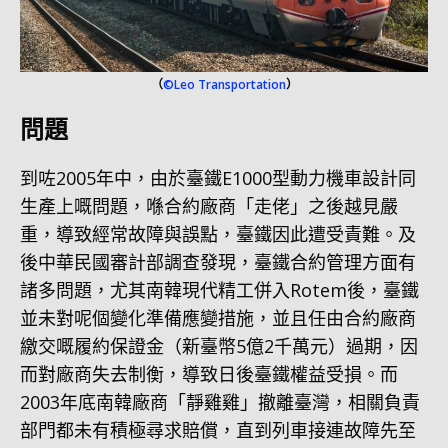
（
©Leo Transportation
）
問題
到咗2005年中，由於臺鐵E1000型動力機車設計同
生產上嘅問題，喺合約廠商「走佬」之後越見嚴
重，導致經常故障與誤點，臺鐵因此遭受責難。及
後中華民國審計部調查發現，臺鐵合約管理方面有
諸多問題，尤其南韓現代精工併入Rotem後，臺鐵
並未對呢個變化準備應變措施，並且任由合約廠商
繳交嘅履約保證金（新臺幣5億2千萬元）過期，因
而對廠商失去制衡，導致日後臺鐵權益受損。而
2003年底南韓廠商「靜雞雞」撤離臺灣，相關負責
部門都未有積極尋求賠償，直到列車接連故障先至