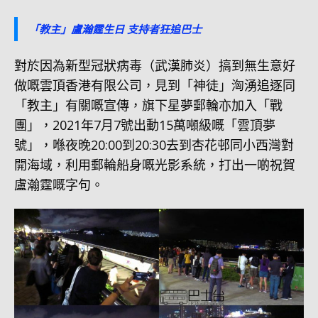
「教主」盧瀚霆生日 支持者狂追巴士
對於因為新型冠狀病毒（武漢肺炎）搞到無生意好
做嘅雲頂香港有限公司，見到「神徒」洶湧追逐同
「教主」有關嘅宣傳，旗下星夢郵輪亦加入「戰
團」，2021年7月7號出動15萬噸級嘅「雲頂夢
號」，喺夜晚20:00到20:30去到杏花邨同小西灣對
開海域，利用郵輪船身嘅光影系統，打出一啲祝賀
盧瀚霆嘅字句。