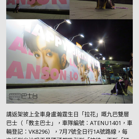
講返架披上全車身盧瀚霆生日「拉花」嘅九巴雙層
巴士（「教主巴士」，車隊編號：ATENU1401，車
輛登記：VK8296），7月7號全日行1A號路線，每