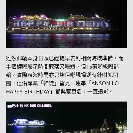
雖然郵輪本身日頭已經提早去到相關海域準備，而
半個鐘嘅展示時間聽落又唔短，但15萬噸級嘅郵
輪，實際表演時間亦只夠佢喺現場逆時針咁兜個
圈，但沿岸嘅「神徒」望見一連串「ANSON LO
HAPPY BIRTHDAY」都興奮莫名，一直追影。