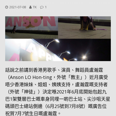
2021-07-08
TK
1
話說之前講到香港男歌手、演員、舞蹈員盧瀚霆
（Anson LO Hon-ting，外號「教主」）近月廣受
唔少香港妹妹、姐姐、姨姨支持，盧瀚霆嘅支持者
（外號「神徒」）決定喺2021年6月底開始包起九
巴1架雙層巴士嘅車身同埋一啲巴士站、尖沙咀天星
碼頭巴士總站側邊（6月25號到7月8號）嘅廣告位
祝賀7月7號生日嘅盧瀚霆。