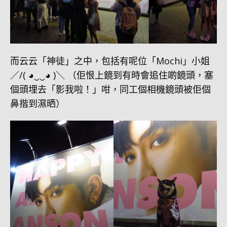
而云云「神徒」之中，包括有呢位「Mochi」小姐
／/( ◕‿‿◕ )＼ （佢恨上鏡到有時會追住啲鏡頭，塞
個頭埋去「影我啦！」咁，同工個相機鏡頭被佢個
鼻揩到濕晒）