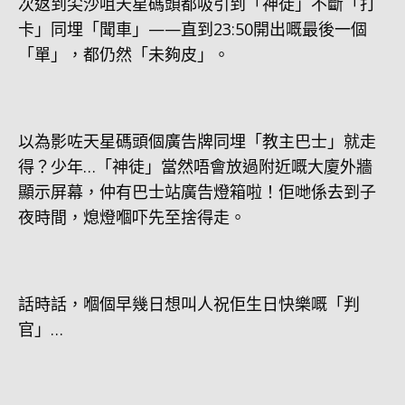
次返到尖沙咀天星碼頭都吸引到「神徒」不斷「打
卡」同埋「聞車」——直到23:50開出嘅最後一個
「單」，都仍然「未夠皮」。
以為影咗天星碼頭個廣告牌同埋「教主巴士」就走
得？少年…「神徒」當然唔會放過附近嘅大廈外牆
顯示屏幕，仲有巴士站廣告燈箱啦！佢哋係去到子
夜時間，熄燈嗰吓先至捨得走。
話時話，嗰個早幾日想叫人祝佢生日快樂嘅「判
官」…