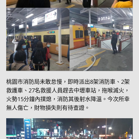
桃園市消防局未敢怠慢，即時派出8架消防車、2架
救護車、27名救援人員趕去中壢車站，拖喉滅火，
火勢15分鐘內撲熄，消防其後射水降溫。今次所幸
無人傷亡，財物損失則有待查證。