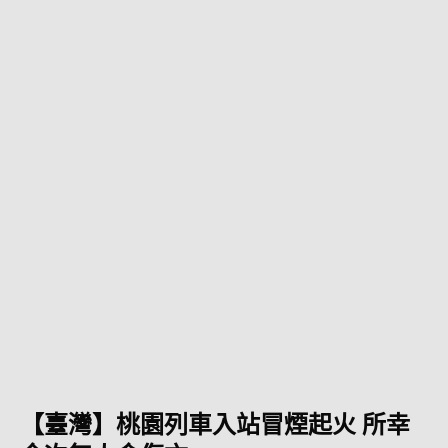
【臺灣】桃園列車入站冒煙起火 所幸