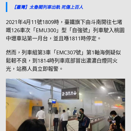
【臺灣】太魯閣列車出軌 死傷上百人
2021年4月11號1809時，臺鐵旗下由斗南開往七堵
嘅126車次「EMU300」型「自強號」列車駛入桃園
中壢車站第一月台，並且喺1811時停定。
然而，列車組第3車「EMC307號」第1軸海側疑似
鬆軔不良，到1814時列車底部冒出濃濃白煙同火
光，站務人員立即報警。