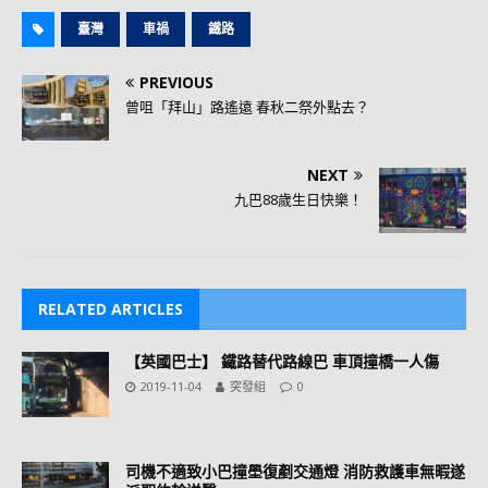
臺灣
車禍
鐵路
PREVIOUS
曾咀「拜山」路遙遠 春秋二祭外點去？
NEXT
九巴88歲生日快樂！
RELATED ARTICLES
【英國巴士】 鐵路替代路線巴 車頂撞橋一人傷
2019-11-04
突發組
0
司機不適致小巴撞壆復剷交通燈 消防救護車無暇遂