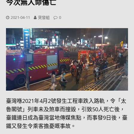
今次無人命傷亡
2021-04-11
突發組
0
臺灣喺2021年4月2號發生工程車跌入路軌，令「太
魯閣號」列車未及煞車而撞毀，引致50人死亡後，
臺鐵連日成為臺灣當地傳媒焦點，而事發9日後，臺
鐵又發生令乘客擔憂嘅事故。