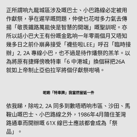
正所謂响九龍城區涉及嘅巴士、小巴路線必定被用
作獻祭，爭在遲早嘅問題，仲使乜花咁多力氣去傳
揚「敬畏鐵路萬能俠是智慧的開端」嘅聖訓呢。亦
所以話小巴大王有份嘅金匙响一年零兩個月又唔知
幾多日之前仆崩鼻接受「襪些啦LEE」呼召「臨時接
辦」2, 2A 專線小巴，也不過是待作燔祭的羔羊。以
為將原有捷輝傍晚特車「6 中港城」換個冧把26A
就如上帝制止亞伯拉罕將個仔獻祭咁喎。
呢啲「特車牌」我當然留返一件
依我睇，除咗2, 2A 同多到數唔晒响市區、沙田、馬
鞍山嘅巴士、小巴路線之外，1986年4月隨住荃灣
路通車而開辦嘅 61X 線巴士應該都會成為「祭
品」。