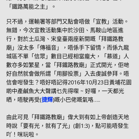
「鐵路萬能之主」。
只不過，運輸署等部門又點會唔做「宣教」活動。
無錯，今次宣教活動集中於沙田、馬鞍山地區進
行，對於土瓜灣、宋皇臺兩座新開嘅「拜鐵路教
廟」沒太多「傳福音」，唔係手下留情，而係九龍
城區不單「信眾」數目已經相當龐大，「慕道」人
數亦多如繁星，當「拜鐵路教廟」正式開光，佢哋
好自然就會做所謂「用腳投票」入去虔誠參拜。唔
信會咁發生？唔好唔記得2016年10月23日黃埔花園
啲中產鹹魚大大聲講乜先得㗎 ~ 好囉，一天都光
晒，唔駛再受(
捷輝
)嘅小巴佬嘅氣咯…..
由此可見「拜鐵路教廟」偉大到有如上帝創造天地
時說「要有光，就有了光」(創1:3)，點可能唔發生
吖！咪玩啦。