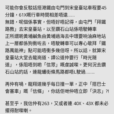
可能你會反駁話搭港鐵由屯門到宋皇臺站車程要45
分鐘，61X嘅行車時間相差唔遠……
無錯，呢個係事實，但唔好唔記得，由屯門「拜鐵
路教」去宋皇臺站，以至鑽石山站係唔駛轉車
正所謂啲黃埔鹹魚由黃埔過海去中環要响油麻地站
上一層都係狗衝咗去，唔駛轉車可以專心敬拜「鐵
路萬能神」點可能唔衝多幾倍呀。所以話，就算宋
皇臺站大堂去龍崗道、譚公道仲要行「時光隧
道」，係阻唔到啲「信眾」嘅虔誠㗎。更何況去鑽
石山站的話，連龍蟠街條馬路都唔L駛過……..
再仲有喎，龍翔道幾乎每日撞一單，正中「搭巴士
會塞車」嘅「信條」，你話佢哋仲唔立即「決志」?!
甚至乎，我估仲有263，又或者連 40X、43X 都未必
擺得耐㗎喇。