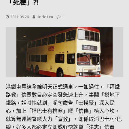
「死梗」?!
2021-06-26
Uncle Lim
1
港鐵屯馬線全線明天正式通車。一如過往，「拜鐵
路教」信眾數目必定突發急速上升，事關「搭地下
鐵路，話咁快就到」呢句廣告「士撈緊」深入民
心，加上「搭巴士有排塞」嘅「信條」植入心坎，
就算無運輸署嘅大力「宣教」，即係取消巴士/小巴
線，好多人都必定立即或好快就會「決志」信奉