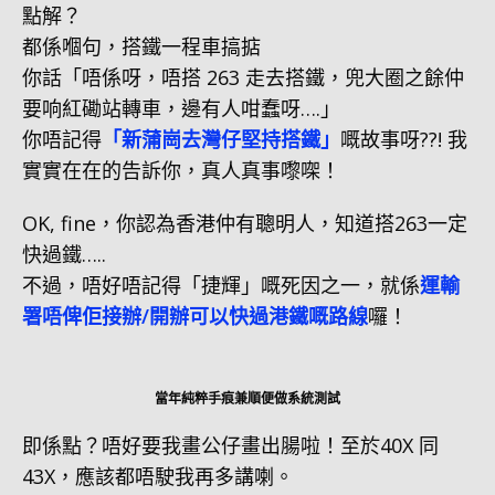
點解？
都係嗰句，搭鐵一程車搞掂
你話「唔係呀，唔搭 263 走去搭鐵，兜大圈之餘仲
要响紅磡站轉車，邊有人咁蠢呀….」
你唔記得
「新蒲崗去灣仔堅持搭鐵」
嘅故事呀??! 我
實實在在的告訴你，真人真事嚟㗎！
OK, fine，你認為香港仲有聰明人，知道搭263一定
快過鐵…..
不過，唔好唔記得「捷輝」嘅死因之一，就係
運輸
署唔俾佢接辦/開辦可以快過港鐵嘅路線
囉！
當年純粹手痕兼順便做系統測試
即係點？唔好要我畫公仔畫出腸啦！至於40X 同
43X，應該都唔駛我再多講喇。