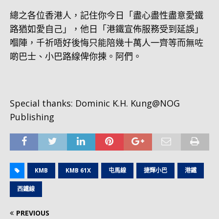
總之各位香港人，記住你今日「盡心盡性盡意愛鐵
路猶如愛自己」，他日「港鐵宣佈服務受到延誤」
嗰陣，千祈唔好後悔只能陪幾十萬人一齊等而無咗
啲巴士、小巴路線俾你揀。阿們。
Special thanks: Dominic K.H. Kung@NOG
Publishing
KMB
KMB 61X
屯馬線
捷輝小巴
港鐵
西鐵線
PREVIOUS