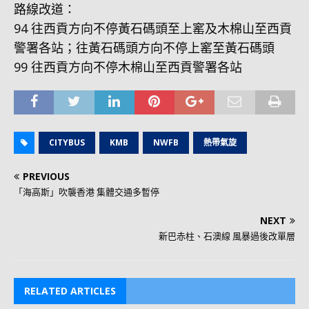
路線改道：
94 往西貢方向不停黃石碼頭至上窰及木棉山至西貢
警署各站；往黃石碼頭方向不停上窰至黃石碼頭
99 往西貢方向不停木棉山至西貢警署各站
CITYBUS
KMB
NWFB
熱帶氣旋
PREVIOUS
「海高斯」吹襲香港 集體交通多暫停
NEXT
新巴赤柱、石澳線 風暴過後改單層
RELATED ARTICLES