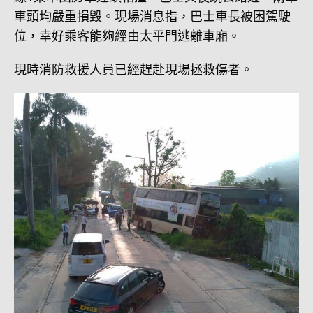
車頭均嚴重損毀。現場消息指，巴士車長被困駕駛
位，幸好乘客能夠經由太平門逃離車廂。
現時消防救援人員已經趕赴現場拯救傷者。