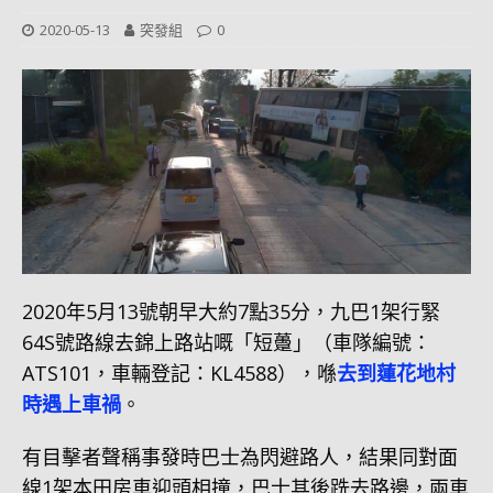
2020-05-13
突發組
0
2020年5月13號朝早大約7點35分，九巴1架行緊
64S號路線去錦上路站嘅「短躉」（車隊編號：
ATS101，車輛登記：KL4588），喺
去到蓮花地村
時遇上車禍
。
有目擊者聲稱事發時巴士為閃避路人，結果同對面
線1架本田房車迎頭相撞，巴士其後跣去路邊，兩車