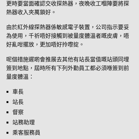
更時要當面確認交收探熱器，夜晚收工嗰陣要將探
熱器收入夾萬鎖好。
由於紅外線探熱器係敏感電子裝置，公司指示要妥
為使用，千祈唔好接觸到被量度體溫者嘅皮膚，唔
好亂咁擺放，更加唔好拎嚟掟。
呢個措施遲啲會推展去其他有站長當值嘅站頭同埋
簽到地點，屆時所有下列外勤員工都必須喺簽到前
量度體溫：
車長
站長
督察
站務助理
乘客服務員