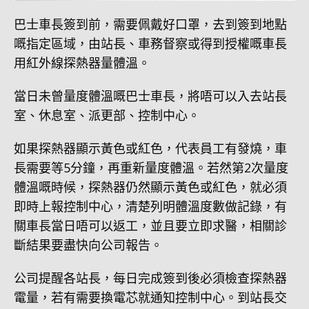
巴士車長簽到前，需要佩戴好口罩，去到簽到地點
嘅指定區域，由站長、車務督察或得到授權嘅車長
用紅外線探熱器量體溫。
當日未曾量度體溫嘅巴士車長，將唔可以入去站長
室、休息室、派更部、控制中心。
如果探熱器顯示黃色或紅色，代表員工有發燒，車
長需要等5分鐘，再重新量度體溫。若然第2次量度
體溫嘅時候，探熱器仍然顯示黃色或紅色，就必須
即時上報控制中心，清楚列明體溫度數做記錄，有
關車長當日唔可以返工，並且要立即求醫，相關診
斷結果要盡快向公司報告。
公司提醒各站長，每日完成簽到後必須檢查探熱器
電量，若有需要換電芯就通知控制中心。到站長交