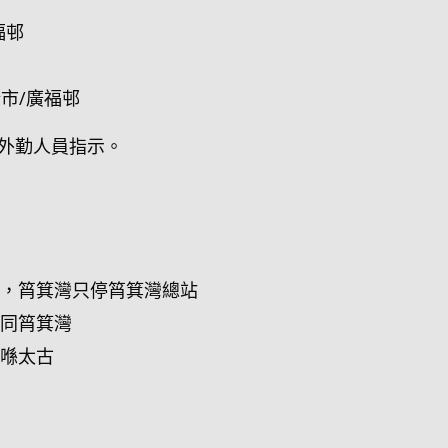
福邨
街市/廣福邨
外勤人員指示。
河，筲箕灣只停筲箕灣總站
河同筲箕灣
設喺太古