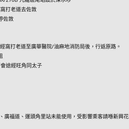
改行窩打老道去佐敦
只停佐敦
/281A 途經窩打老道至廣華醫院/油麻地消防局後，行返原路。
咀
唔會途經旺角同太子
、廣福道、運頭角里站未能使用，受影響乘客請喺新興花