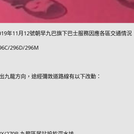
019年11月12號朝早九巴旗下巴士服務因應各區交通情
296C/296D/296M
出九龍方向，途經彌敦道路線有以下改動：
5B/68X/270B 九龍區尾站設於深水埗