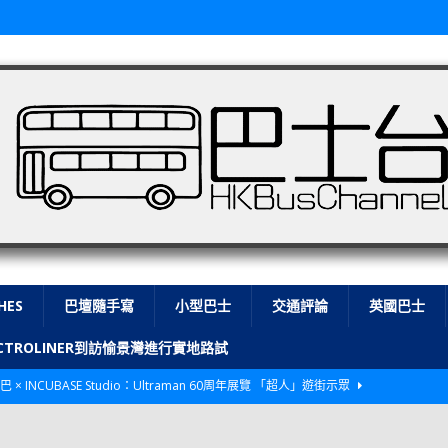
HES
巴壇隨手寫
小型巴士
交通評論
英國巴士
LECTROLINER到訪愉景灣進行實地路試
巴 × INCUBASE Studio：Ultraman 60周年展覽 「超人」遊街示眾