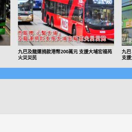
九巴及龍運捐款港幣200萬元 支援大埔宏福苑
九巴
火災災民
支援