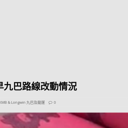
巴 × 樂高：設置3個互動巴士站 途人：試下拆返幾件先
KMB &
及龍運
新車速報】第一部 410PS 規格宇通旅遊巴士 – 榮利「樂園快線」仕様
【電車】究竟幾幅插畫係為乜過唔到審批？
公益活動
輕鐵】痴卡哇列車2026年暑假陪大家搭「輕鐵發現號」旅遊專綫
OLVO 全新電動巴士 BERL 樣板車抵港
電動巴士
國國慶250，貼部電車慶祝，準備禮物叫人任影
電車
號朝早九巴路線改動情況
校巴終於第一滴血了
巴壇隨手寫
纜車】昂坪360正式開展20周年慶典 玩轉「日與夜」好時光
MTR 港
KMB & Longwin 九巴及龍運
0
didas FIFA 世界盃 The Yard 巴士巡遊
CITYBUS 城巴