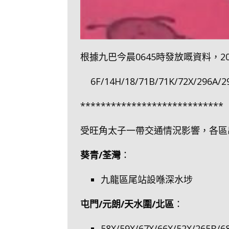
根據九巴今晨0645時發放嘅資料，2
6F/14H/18/71B/71K/72X/296A/
****************************
受旺角太子一帶交通情況影響，各區
葵青/荃灣
：
九龍區尾站設喺深水埗
屯門/元朗/天水圍/北區
：
58X/59X/67X/66X/52X/26