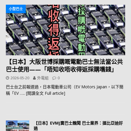
小型巴士
【日本】大阪世博採購嘅電動巴士無法當公共
巴士使用——「唔知收唔收得返採購嚿錢」
2026-05-20
外電組
0
巴士台之前報道過，日本電動車公司（EV Motors Japan，以下簡
稱「EV
….. [閱讀全文 Full article]
【日本】EVMJ賣巴士醜聞 巴士業界：搵比亞迪好
過