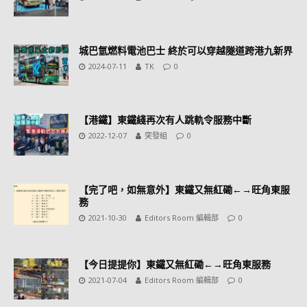
城巴氫燃料電池巴士 終於可以穿越隧道跨港九新界
2024-07-11
TK
0
【港鐵】東鐵綫再次有人跳軌令服務中斷
2022-12-07
突發組
0
【完了吧，如無意外】東鐵又無紅磡←→旺角東服
務
2021-10-30
Editors Room 編輯部
0
【今日提提你】東鐵又無紅磡←→旺角東服務
2021-07-04
Editors Room 編輯部
0