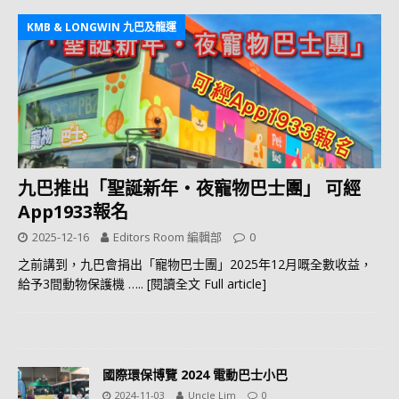
KMB & LONGWIN 九巴及龍運
九巴推出「聖誕新年‧夜寵物巴士團」 可經
App1933報名
2025-12-16
Editors Room 編輯部
0
之前講到，九巴會捐出「寵物巴士團」2025年12月嘅全數收益，
給予3間動物保護機
….. [閱讀全文 Full article]
國際環保博覽 2024 電動巴士小巴
2024-11-03
Uncle Lim
0