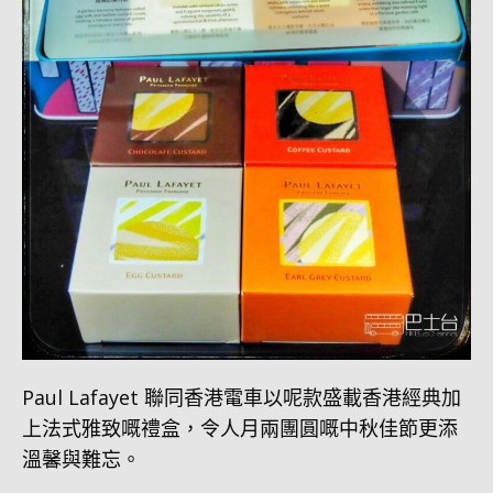
Paul Lafayet 聯同香港電車以呢款盛載香港經典加
上法式雅致嘅禮盒，令人月兩團圓嘅中秋佳節更添
溫馨與難忘。