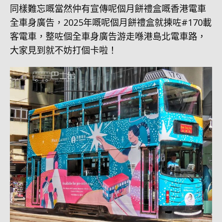
同樣難忘嘅當然仲有宣傳呢個月餅禮盒嘅香港電車
全車身廣告，2025年嘅呢個月餅禮盒就揀咗#170載
客電車，整咗個全車身廣告游走喺港島北電車路，
大家見到就不妨打個卡啦！