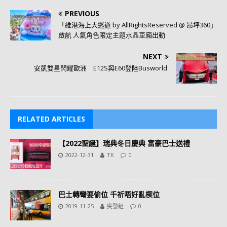
PREVIOUS
「維港海上大巡遊 by AllRightsReserved @ 昂坪360」
啟航 人氣角色限定主題水晶車廂出動
NEXT
安凱雙星閃耀歐洲 E12S與E60登陸Busworld
RELATED ARTICLES
【2022聖誕】瑞典冬日慶典 富豪巴士送禮
2022-12-31
TK
0
巴士轉彎要偷位 千祈唔好亂楔位
2019-11-25
突發組
0