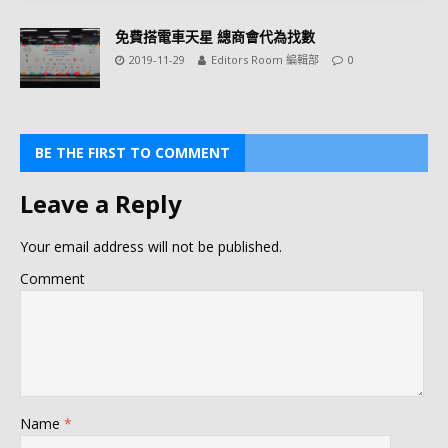
免費搭電車天星 總商會代為找數
2019-11-29
Editors Room 編輯部
0
BE THE FIRST TO COMMENT
Leave a Reply
Your email address will not be published.
Comment
Name
*