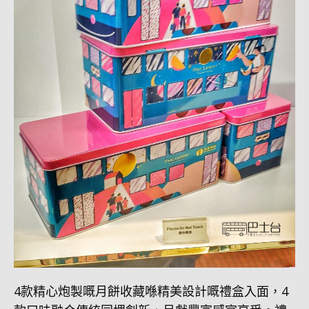
4款精心炮製嘅月餅收藏喺精美設計嘅禮盒入面，4