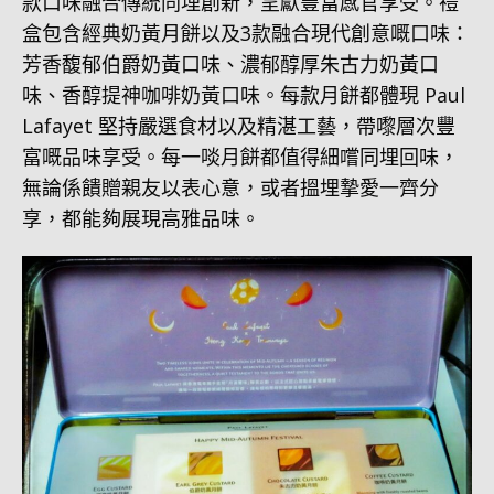
款口味融合傳統同埋創新，呈獻豐富感官享受。禮
盒包含經典奶黃月餅以及3款融合現代創意嘅口味：
芳香馥郁伯爵奶黃口味、濃郁醇厚朱古力奶黃口
味、香醇提神咖啡奶黃口味。每款月餅都體現 Paul
Lafayet 堅持嚴選食材以及精湛工藝，帶嚟層次豐
富嘅品味享受。每一啖月餅都值得細嚐同埋回味，
無論係饋贈親友以表心意，或者搵埋摯愛一齊分
享，都能夠展現高雅品味。