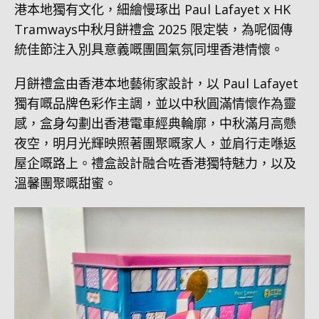
港本地獨有文化，細繪慢琢出 Paul Lafayet x HK
Tramways中秋月餅禮盒 2025 限定裝，為呢個傳
統佳節注入別具意義嘅團圓氣氛同埋香港情懷。
月餅禮盒由香港本地藝術家設計，以 Paul Lafayet
獨有嘅品牌色彩作主調，並以中秋圓滿情懷作為靈
感，盒身勾劃出香港電車經典輪廓，中秋滿月高懸
夜空，明月光輝映照著團聚嘅家人，並肩行走喺返
屋企嘅路上。禮盒設計融合咗香港獨特魅力，以及
溫馨團聚嘅甜蜜。