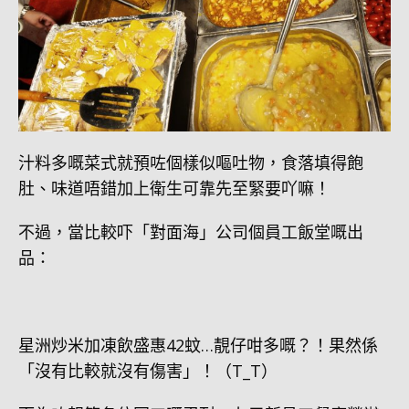
汁料多嘅菜式就預咗個樣似嘔吐物，食落填得飽
肚、味道唔錯加上衛生可靠先至緊要吖嘛！
不過，當比較吓「對面海」公司個員工飯堂嘅出
品：
星洲炒米加凍飲盛惠42蚊…靚仔咁多嘅？！果然係
「沒有比較就沒有傷害」！（T_T）