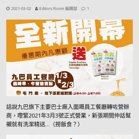
2021-03-02
Editors Room 編輯部
1
話說九巴旗下主要巴士廠入面嘅員工餐廳轉咗營辦
商，嚟緊2021年3月3號正式營業，新張期間仲話幫
襯就有洗潔精送…（撈飯食？）