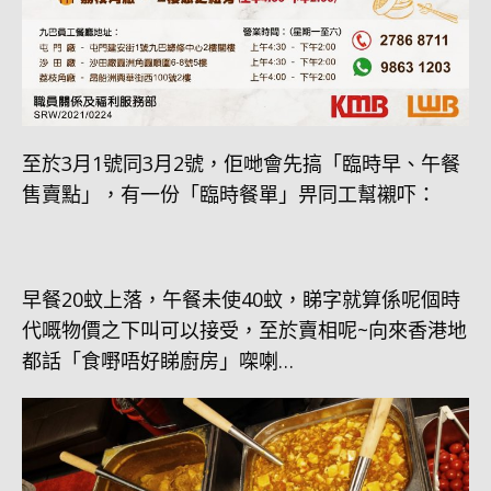
至於3月1號同3月2號，佢哋會先搞「臨時早、午餐
售賣點」，有一份「臨時餐單」畀同工幫襯吓：
早餐20蚊上落，午餐未使40蚊，睇字就算係呢個時
代嘅物價之下叫可以接受，至於賣相呢~向來香港地
都話「食嘢唔好睇廚房」㗎喇…