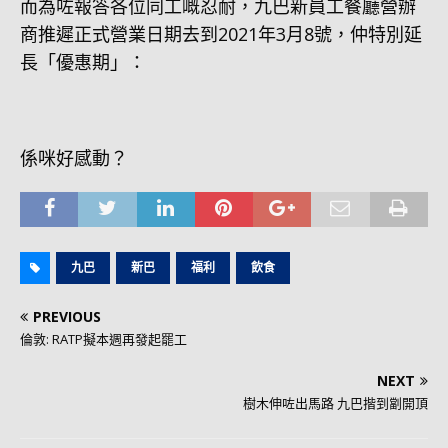
而為咗報答各位同工嘅忍耐，九巴新員工餐廳營辦
商推遲正式營業日期去到2021年3月8號，仲特別延
長「優惠期」：
係咪好感動？
九巴
新巴
福利
飲食
PREVIOUS
倫敦: RATP擬本週再發起罷工
NEXT
樹木伸咗出馬路 九巴揩到劏開頂