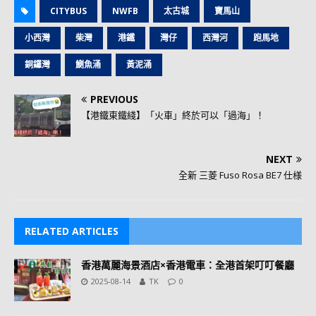
CITYBUS
NWFB
太古城
寶馬山
小西灣
柴灣
港鐵
灣仔
西灣河
跑馬地
銅鑼灣
鰂魚涌
黃泥涌
PREVIOUS
【港鐵東鐵綫】「火車」終於可以「過海」！
NEXT
全新 三菱 Fuso Rosa BE7 仕様
RELATED ARTICLES
香港萬麗海景酒店×香港電車：全港首架叮叮餐廳
2025-08-14
TK
0