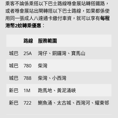
乘客不論係乘搭以下巴士路線喺會展站轉搭鐵路，
或者喺會展站出閘轉搭以下巴士路線，如果都係使
用同一張成人八達通卡繳付車資，就可以享有
每程
港幣2蚊轉乘優惠
：
路線
服務範圍
城巴
25A
灣仔、銅鑼灣、寶馬山
城巴
780
柴灣
城巴
788
柴灣、小西灣
新巴
1M
跑馬地、黃泥涌峽
新巴
722
鰂魚涌、太古城、西灣河、耀東邨