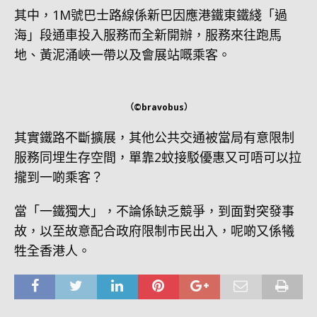
其中，1M號巴士路線係新巴因應港鐵東鐵綫「過
海」段通車投入服務而全新開辦，服務來往跑馬
地、黃泥涌峽一帶以及會展站嘅乘客。
（©bravobus）
其實鐵路不斷擴展，其他公共交通被當局有意限制
服務同埋生存空間，單靠2蚊接駁優惠又可唔可以拉
攏到一啲乘客？
當「一鐵獨大」，不論係缺乏競爭，到面對突發事
故，以至故意配合政府限制市民出入，呢啲又係犧
牲全香港人。