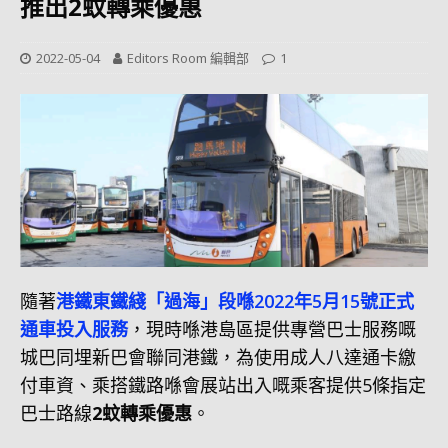
推出2蚊轉乘優惠
2022-05-04
Editors Room 編輯部
1
隨著
港鐵東鐵綫「過海」段喺2022年5月15號正式
通車投入服務
，現時喺港島區提供專營巴士服務嘅
城巴同埋新巴會聯同港鐵，為使用成人八達通卡繳
付車資、乘搭鐵路喺會展站出入嘅乘客提供5條指定
巴士路線
2蚊轉乘優惠
。