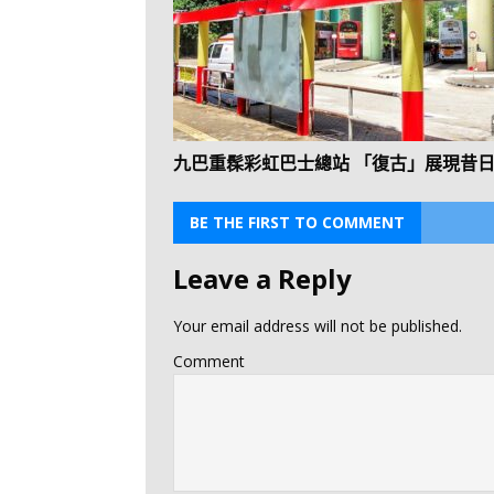
九巴重髹彩虹巴士總站 「復古」展現昔
BE THE FIRST TO COMMENT
Leave a Reply
Your email address will not be published.
Comment