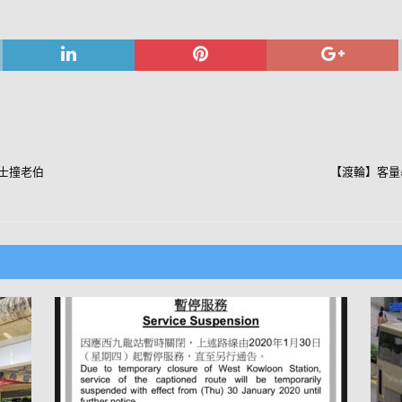
士撞老伯
【渡輪】客量