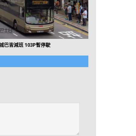
城巴皆減班 103P暫停駛