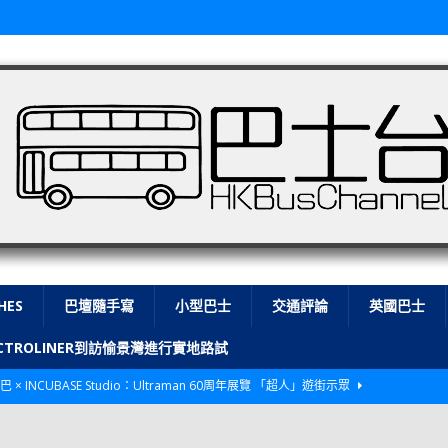
HES
巴壇隨手寫
小型巴士
交通評論
英國巴士
LECTROLINER到訪愉景灣進行實地路試
巴 × INCUBASE Studio：Ultraman 60周年展覽 「超人」遊街示眾