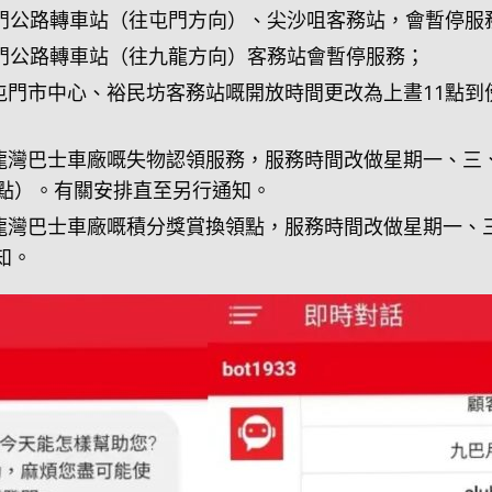
，屯門公路轉車站（往屯門方向）、尖沙咀客務站，會暫停服
，屯門公路轉車站（往九龍方向）客務站會暫停服務；
、屯門市中心、裕民坊客務站嘅開放時間更改為上晝11點到
於九龍灣巴士車廠嘅失物認領服務，服務時間改做星期一、三
2點）。有關安排直至另行通知。
於九龍灣巴士車廠嘅積分獎賞換領點，服務時間改做星期一、
知。