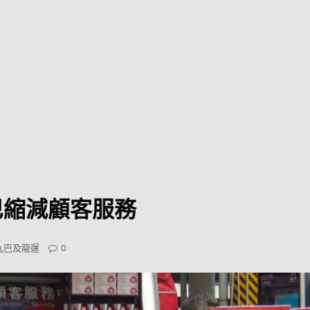
巴 × 樂高：設置3個互動巴士站 途人：試下拆返幾件先
KMB &
及龍運
新車速報】第一部 410PS 規格宇通旅遊巴士 – 榮利「樂園快線」仕様
【電車】究竟幾幅插畫係為乜過唔到審批？
公益活動
輕鐵】痴卡哇列車2026年暑假陪大家搭「輕鐵發現號」旅遊專綫
OLVO 全新電動巴士 BERL 樣板車抵港
電動巴士
國國慶250，貼部電車慶祝，準備禮物叫人任影
電車
巴縮減顧客服務
校巴終於第一滴血了
巴壇隨手寫
纜車】昂坪360正式開展20周年慶典 玩轉「日與夜」好時光
MTR 港
n 九巴及龍運
0
didas FIFA 世界盃 The Yard 巴士巡遊
CITYBUS 城巴