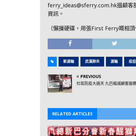
ferry_ideas@sferry.com.hk
搵顧客服
資訊。
（懶摷硬碟，用張First Ferry嘅相
新渡輪
武漢肺炎
渡輪
疫症
PREVIOUS
社區防疫大過天 九巴縮減顧客服
RELATED ARTICLES