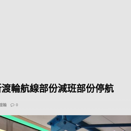
巴 × 樂高：設置3個互動巴士站 途人：試下拆返幾件先
KMB &
及龍運
新車速報】第一部 410PS 規格宇通旅遊巴士 – 榮利「樂園快線」仕様
【電車】究竟幾幅插畫係為乜過唔到審批？
公益活動
輕鐵】痴卡哇列車2026年暑假陪大家搭「輕鐵發現號」旅遊專綫
OLVO 全新電動巴士 BERL 樣板車抵港
電動巴士
國國慶250，貼部電車慶祝，準備禮物叫人任影
電車
新渡輪航線部份減班部份停航
校巴終於第一滴血了
巴壇隨手寫
纜車】昂坪360正式開展20周年慶典 玩轉「日與夜」好時光
MTR 港
渡輪
0
didas FIFA 世界盃 The Yard 巴士巡遊
CITYBUS 城巴