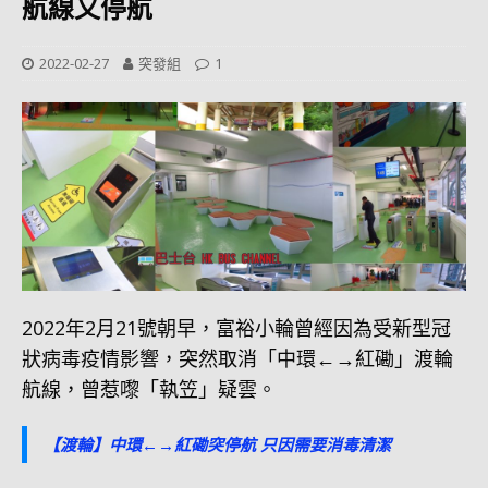
航線又停航
2022-02-27
突發組
1
2022年2月21號朝早，富裕小輪曾經因為受新型冠
狀病毒疫情影響，突然取消「中環←→紅磡」渡輪
航線，曾惹嚟「執笠」疑雲。
【渡輪】中環←→紅磡突停航 只因需要消毒清潔