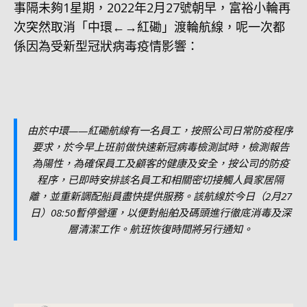
事隔未夠1星期，2022年2月27號朝早，富裕小輪再
次突然取消「中環←→紅磡」渡輪航線，呢一次都
係因為受新型冠狀病毒疫情影響：
由於中環——紅磡航線有一名員工，按照公司日常防疫程序
要求，於今早上班前做快速新冠病毒檢測試時，檢測報告
為陽性，為確保員工及顧客的健康及安全，按公司的防疫
程序，已即時安排該名員工和相關密切接觸人員家居隔
離，並重新調配船員盡快提供服務。該航線於今日（2月27
日）08:50暫停營運，以便對船舶及碼頭進行徹底消毒及深
層清潔工作。航班恢復時間將另行通知。