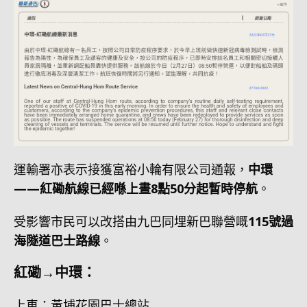
運輸署亦表示接獲富裕小輪有限公司通報，
中環
——紅磡航線已經喺上晝8點50分起暫時停航
。
受影響市民可以改搭由九巴同埋新巴聯營嘅
115號過
海隧道巴士路線
。
紅磡→中環：
上車：黃埔花園巴士總站