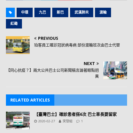
中環
九巴
新巴
武漢肺炎
渡輪
紅磡
PREVIOUS
珀客員工確診冠狀病毒病 部份渡輪班次由巴士代替
NEXT
【同心抗疫？】兩大公共巴士公司新聞稿言論著眼點迥
異
RELATED ARTICLES
【臺灣巴士】確診患者搭6次 巴士車長要留家
2020-02-27
突發組
1