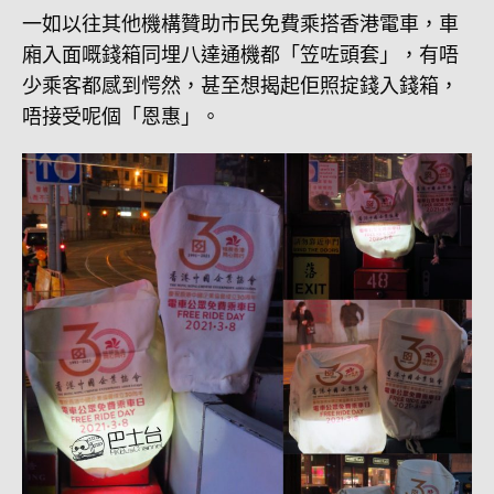
一如以往其他機構贊助市民免費乘搭香港電車，車
廂入面嘅錢箱同埋八達通機都「笠咗頭套」，有唔
少乘客都感到愕然，甚至想揭起佢照掟錢入錢箱，
唔接受呢個「恩惠」。