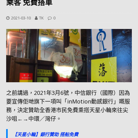
乘客 免費搭車
2021-03-10
TK
0
之前講過，2021年3月6號，中信銀行（國際）因為
要宣傳佢哋旗下一項叫「inMotion動感銀行」嘅服
務，決定贊助全香港市民免費乘搭天星小輪來往尖
沙咀←→中環／灣仔。
【天星小輪】銀行贊助 搭船免費