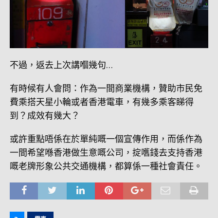
不過，返去上次講嗰幾句…
有時候有人會問：作為一間商業機構，贊助市民免
費乘搭天星小輪或者香港電車，有幾多乘客睇得
到？成效有幾大？
或許重點唔係在於單純嘅一個宣傳作用，而係作為
一間希望喺香港做生意嘅公司，掟嚿錢去支持香港
嘅老牌形象公共交通機構，都算係一種社會責任。