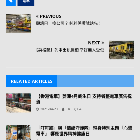
電車
PREVIOUS
觀塘巴士換公司？ 純粹係嚟試站先！
NEXT
【英格蘭】列車出軌撞橋 幸好無人受傷
RELATED ARTICLES
【香港電車】姜濤4月底生日 支持者整電車廣告祝
賀
2021-04-23
TK
4
「叮叮貓」與「情緒守護隊」現身特別主題「心聲
電車」 響應世界精神健康日