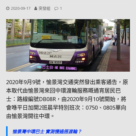
2020-09-17
突發組
1
2020年9月9號，愉景灣交通突然發出乘客通告，原
本取代由愉景灣來回中環渡輪服務嘅通宵居民巴
士：路線編號DB08R，由2020年9月10號開始，將
會喺平日加開2班晨早特別班次：0750、0805單向
由愉景灣開往中環。
愉景灣中環巴士 實測慢過搭渡輪？