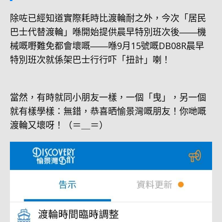
除咗已經知道實際耗時比渡輪耐之外，今次「居民
巴士代替渡輪」喺開始提供晨早特別班次後――機
械嘅嘢難免都會壞嘅――喺9月15號嘅DB08R晨早
特別班次就係架巴士行行吓「扭計」喇！
當然，有時就同小朋友一樣，一個「曳」，另一個
就有樣學樣：無錯，恭喜晒愉景灣嘅朋友！你哋嘅
渡輪又壞呀！（＝＿＝）