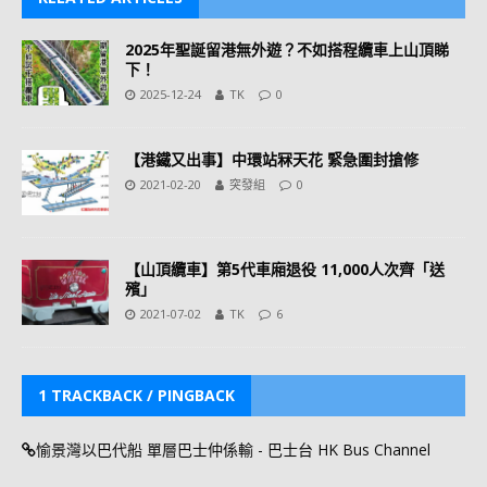
2025年聖誕留港無外遊？不如搭程纜車上山頂睇
下！
2025-12-24
TK
0
【港鐵又出事】中環站冧天花 緊急圍封搶修
2021-02-20
突發組
0
【山頂纜車】第5代車廂退役 11,000人次齊「送
殯」
2021-07-02
TK
6
1 TRACKBACK / PINGBACK
愉景灣以巴代船 單層巴士仲係輸 - 巴士台 HK Bus Channel