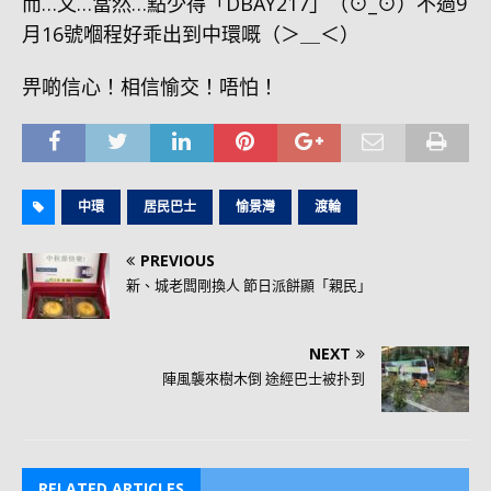
而…又…當然…點少得「DBAY217」（⊙_⊙）不過9
月16號嗰程好乖出到中環嘅（＞＿＜）
畀啲信心！相信愉交！唔怕！
中環
居民巴士
愉景灣
渡輪
PREVIOUS
新、城老闆剛換人 節日派餅顯「親民」
NEXT
陣風襲來樹木倒 途經巴士被扑到
RELATED ARTICLES