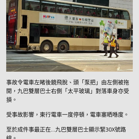
事故令電車左睹後鏡飛脫、頭「泵把」由左側被拖
開，九巴雙層巴士右側「太平玻璃」對落車身亦受
損。
受事故影響，東行電車一度停頓，電車塞晒喺度。
至於成件事最正在…九巴雙層巴士顯示緊30X號路
線。