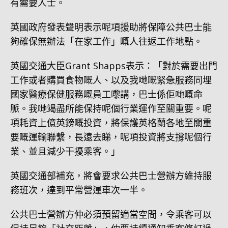
有需要人士。
英國政府發表聲明表示呢項援助將保障公共巴士能
夠確保無辦法「在家工作」嘅人往返工作地點。
英國交通大臣Grant Shapps表示：「對於需要出門
工作或者購買食物嘅人、以及我哋嘅緊急服務同埋
國家醫療保健服務嘅員工嚟講，巴士係佢哋嘅命
脈。我哋竭盡所能保持呢個行業運作至關重要。呢
項耗資上億英鎊嘅投資，將保護英格蘭各地至關重
要嘅運輸聯繫，長遠去睇，呢項投資將支撐呢個行
業、並且減少干擾乘客。」
英國交通部補充，將會要求公共巴士營辦方維持服
務班次，達到平常營運車次一半。
公共巴士營辦方仲必須預留適當空間，令乘客可以