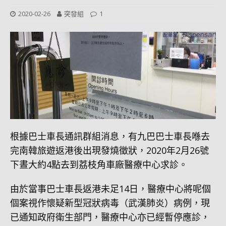
2020-02-26
突發組
1
根據巴士車長通訊群組消息，有九巴巴士車長喺去
完南韓旅遊返港後出現發燒徵狀，2020年2月26號
下晝大約4點去到荔枝角車廠醫療中心求診。
由於當事巴士車長返港未足14日，醫療中心將呢個
個案視作懷疑新型冠狀病毒（武漢肺炎）病例，現
已通知政府衛生部門，醫療中心亦已經暫停應診，