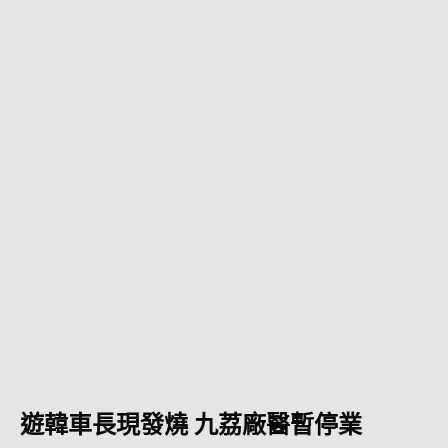
遊韓車長現發燒 九荔廠醫暫停業