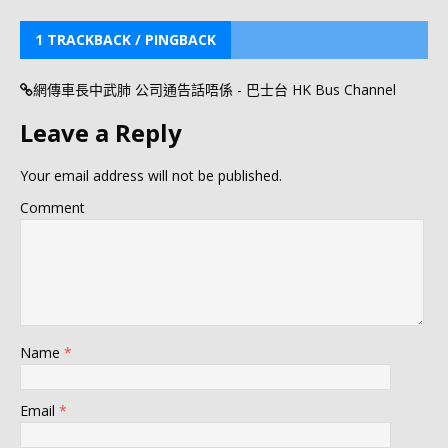
1 TRACKBACK / PINGBACK
網傳車長中武肺 公司通告話唔係 - 巴士台 HK Bus Channel
Leave a Reply
Your email address will not be published.
Comment
Name
*
Email
*