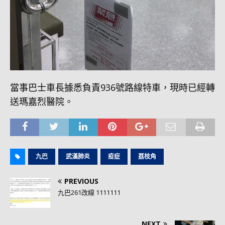
當事巴士車長據悉負責936號路線特車，現時已經轉
送瑪嘉烈醫院。
九巴
武漢肺炎
疫症
荔枝角
PREVIOUS
九巴261改線 1111111
NEXT