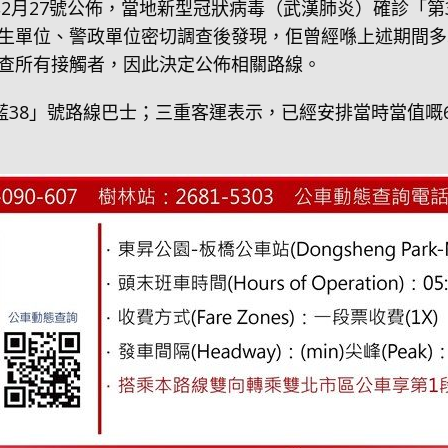
年2月27號公佈，當地新型冠狀病毒（武漢肺炎）確診「第3
生單位、警政單位密切調查後發現，佢曾經喺上述期間多
查所有接觸者，因此決定公佈相關路線。
藍38」號路線巴士；三重客運表示，已經安排當時當值嘅6