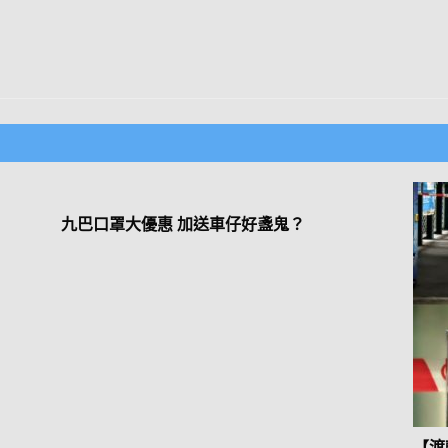
九巴口罩大優惠 加送車仔好盞鬼？
【渡