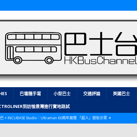
HES
巴壇隨手寫
小型巴士
交通評論
英國巴士
LECTROLINER到訪愉景灣進行實地路試
巴 × INCUBASE Studio：Ultraman 60周年展覽 「超人」遊街示眾