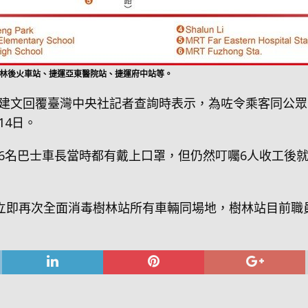
樹林後火車站、捷運亞東醫院站、捷運府中站等。
建文回覆臺灣中央社記者查詢時表示，為咗令乘客同公眾
14日。
6名巴士車長當時都有戴上口罩，但仍然叮囑6人收工後
，立即再次全面消毒樹林站所有車輛同場地，樹林站目前職