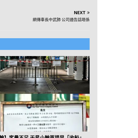
NEXT
網傳車長中武肺 公司通告話唔係
輪】客量不足 天星小輪再提早「收船」