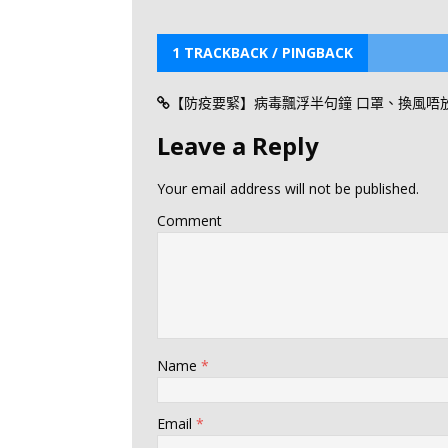
1 TRACKBACK / PINGBACK
【防疫要緊】病毒飄浮半句鐘 口罩、換風唔放鬆 - 
Leave a Reply
Your email address will not be published.
Comment
Name
*
Email
*