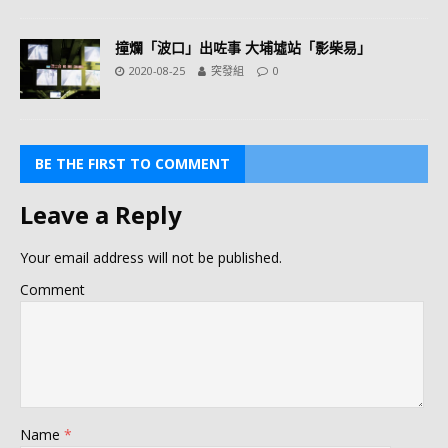
撞爛「波口」出咗事 大埔墟站「影柴易」
2020-08-25
突發組
0
BE THE FIRST TO COMMENT
Leave a Reply
Your email address will not be published.
Comment
Name
*