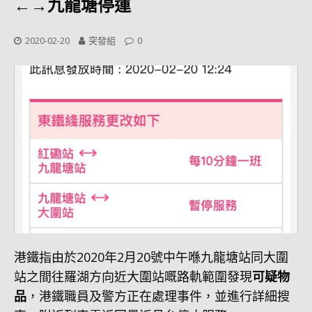
←→九龍塘停運
2020-02-20
突發組
0
港鐵指由於2020年2月20號中午喺九龍塘站同大圍
站之間往羅湖方向近大圍站嘅路軌範圍發現
可疑物
品
，港鐵職員及警方正在處理事件，並進行詳細搜