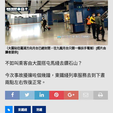
（大圍站往羅湖方向月台已經封閉，往九龍月台只開一條扶手電梯）[照片由
讀者提供]
不如叫乘客由大圍搭屯馬綫去鑽石山？
今次事故擾攘咗個幾鐘，東鐵綫列車服務去到下晝
兩點左右恢復正常。
東鐵綫
港鐵