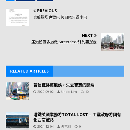
PREVIOUS
烏蛟騰增專營巴 假日唔只得小巴
NEXT
居港留廠多過做 Streetdeck終於要運走
RELATED ARTICLES
盲信鐵路萬能俠，失去智慧的開端
2020-09-02
Uncle Lim
10
港鐵英國業務將TOTAL LOST – 工黨政府將國有
化西南鐵路
2024-12-04
外電組
0