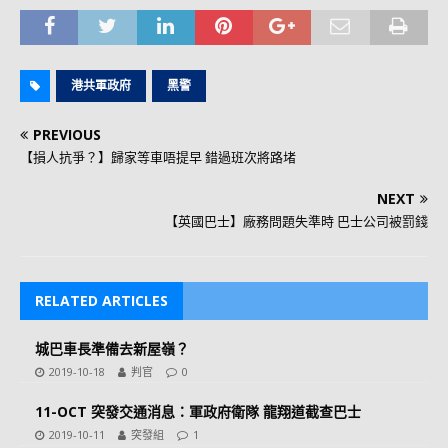
港共軍政府
黑警
PREVIOUS
【損人抗爭？】歸家等車唔提早 錯過班次將路堵
NEXT
【英國巴士】廠務問題失準時 巴士公司被罰錢
RELATED ARTICLES
城巴車長準備去新屋嶺？
2019-10-18
判官
0
11-OCT 突發交通消息：軍政府衛隊 龍翔道截查巴士
2019-10-11
突發組
1