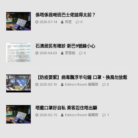
係唔係我哋班巴士佬諗得太前？
2020-07-14
判官
0
石澳居民有確診 新巴9號線小心
2020-04-03
突發組
0
【防疫要緊】病毒飄浮半句鐘 口罩、換風勿放鬆
2020-03-10
Editors Room 編輯部
0
唔戴口罩好自私 乘客忍住唔出鶳
2020-02-15
Editors Room 編輯部
1