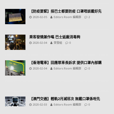
【防疫要緊】搭巴士都要防疫 口罩唔該戴好先
2020-02-05
Editors Room 編輯部
2
乘客發燒兼作嘔 巴士返廠消毒夠
2020-02-04
突發組
0
【香港電車】回應眾車長訴求 提供口罩內部購
2020-02-04
Editors Room 編輯部
0
【澳門交通】輕軌2月減班次 無戴口罩係咁先
2020-02-03
Editors Room 編輯部
0