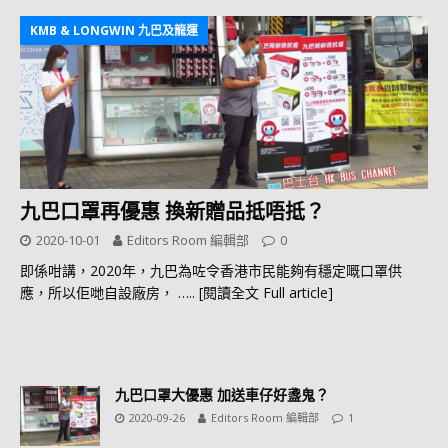
KMB & LONGWIN 九巴及龍運
九巴口罩再優惠 換新贈品抵唔抵？
2020-10-01
Editors Room 編輯部
0
即係咁講，2020年，九巴為咗令香港市民能夠有穩定嘅口罩供
應，所以佢哋自設廠房，
….. [閱讀全文 Full article]
九巴口罩大優惠 加送車仔好盞鬼？
2020-09-26
Editors Room 編輯部
1