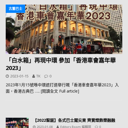
古董巴士
「白水箱」再現中環 參加「香港車會嘉年華
2023」
2023-01-15
TK
0
2023年1月15號喺中環遮打道舉行嘅「香港車會嘉年華2023」入
面，香港古典巴
….. [閱讀全文 Full article]
【2022聖誕】各式巴士闖尖東 齊賞燈飾樂融融
2023-01-08
Editors Room 編輯部
0