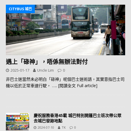
CITYBUS 城巴
遇上「碌神」，唔係無辦法對付
2025-01-17
Uncle Lim
0
非巴士迷當然未必明白「碌神」呢個巴士迷術語，其實意指巴士司
機以低於正常車速行駛，
….. [閱讀全文 Full article]
慶祝服務香港45載 城巴特別開篷巴士班次帶公眾
去城巴發跡地點
2024-07-10
TK
0