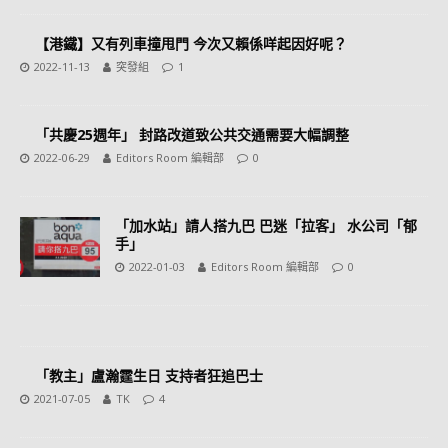
【港鐵】又有列車撞甩門 今次又賴係咩起因好呢？
2022-11-13
突發組
1
「共慶25週年」 封路改道致公共交通需要大幅調整
2022-06-29
Editors Room 編輯部
0
「加水站」請人搭九巴 巴迷「拉客」 水公司「郁
手」
2022-01-03
Editors Room 編輯部
0
「教主」盧瀚霆生日 支持者狂追巴士
2021-07-05
TK
4